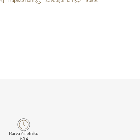
Napište nám
Zavolejte nám
Sdílet
Barva číselníku
bílá