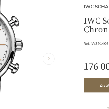
IWC SCH
IWC S
Chron
Ref: IW391406
176 0
Zjist