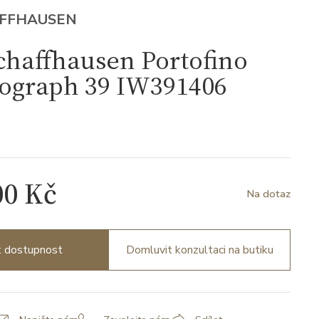
AFFHAUSEN
chaffhausen Portofino
ograph 39 IW391406
00 Kč
Na dotaz
it dostupnost
Domluvit konzultaci na butiku