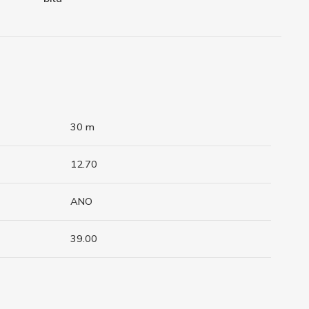
30 m
12.70
ANO
39.00