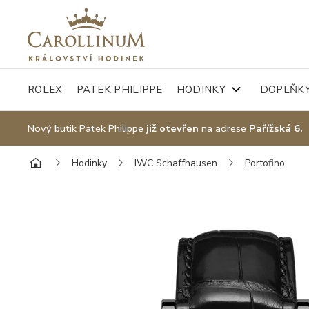
ROLEX
PATEK PHILIPPE
HODINKY
DOPLŇK
Nový butik Patek Philippe
již otevřen
na adrese
Pařížská 6.
Hodinky
IWC Schaffhausen
Portofino