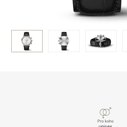
Pro koho
unisex