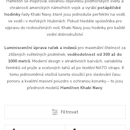
Hamilton se inspiroval odvahou objevitelů podmořských světů a
chrabrostí amerických námořních vojsk a vyrábí
potápěčské
hodinky
řady Khaki Navy, které jsou jednoduše perfektní na vodě,
ve vodě i v mořských hlubinách. Pokud hledáte společníka pro
výpravu do rozbouřených vod, Khaki Navy jsou hodinky pro každé
vodní dobrodružství.
Luminiscenční úprava ruček a indexů
pro maximální čitelnost za
ztížených světelných podmínek,
voděodolnost od 300 až do
1000 metrů
. Moderní design v atraktivních barvách, variabilita
řemínků od pryže a ocelových tahů až po textilní NATO straps. K
tomu jednosměrná otočná luneta sloužící pro sledování času
ponoru a kvalitní masivní pouzdro s ochranou korunky – to jsou
přednosti modelů
Hamilton Khaki Navy
.
Filtrovat