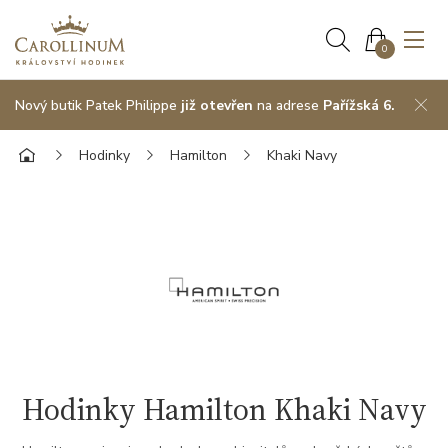
0
Nový butik Patek Philippe
již otevřen
na adrese
Pařížská 6.
Hodinky
Hamilton
Khaki Navy
Hodinky Hamilton Khaki Navy