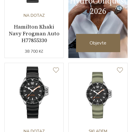
HydroConquest
2026
NA DOTAZ
Hamilton Khaki
Navy Frogman Auto
H77855330
Objevte
38 700 Kč
NA DOTAZ
SKLADEM