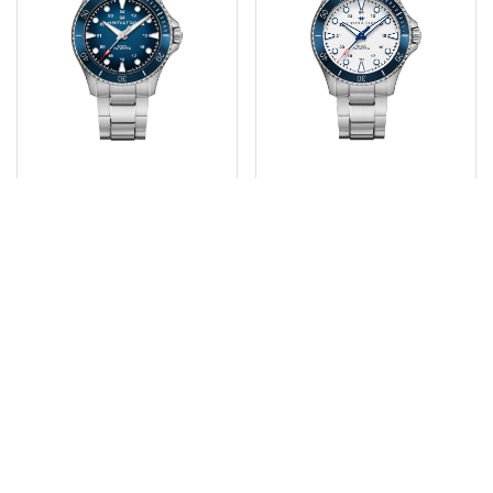
SKLADEM
SKLADEM
Hamilton Khaki
Hamilton Khaki
Navy Scuba Auto
Navy Scuba Auto
H82505140
H82505150
30 200 Kč
30 200 Kč