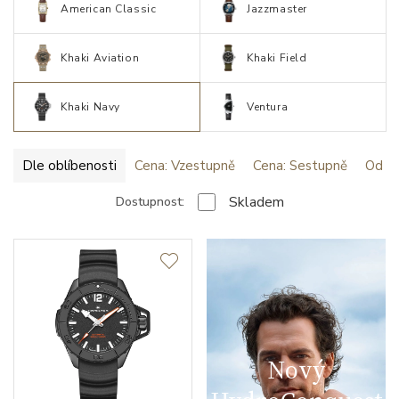
American Classic
Jazzmaster
Khaki Aviation
Khaki Field
Khaki Navy
Ventura
Dle oblíbenosti
Cena: Vzestupně
Cena: Sestupně
Od ne
Skladem
Dostupnost:
Nový