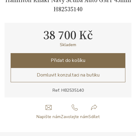
H82535140
38 700 Kč
Skladem
Přidat do košíku
Domluvit konzultaci na butiku
Ref: H82535140
Napište nám
Zavolejte nám
Sdílet