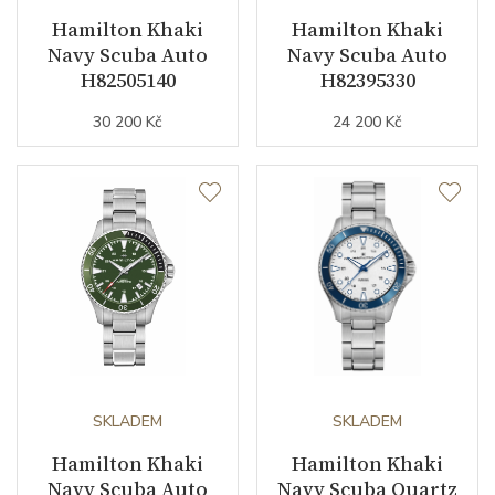
magnetickému poli
Hamilton Khaki
Hamilton Khaki
Navy Scuba Auto
Navy Scuba Auto
H82505140
H82395330
Číselník
30 200 Kč
24 200 Kč
Barva číselníku
modrá
Indexy číselníku
indexy / tečky/body
Luminiscence
ručky / indexy
Řemínek / Spona
Materiál řemínku
nerezová ocel
SKLADEM
SKLADEM
Barva řemínku
stříbrná
Hamilton Khaki
Hamilton Khaki
Navy Scuba Auto
Navy Scuba Quartz
Šířka řemínku (nožky/spona)
22/20