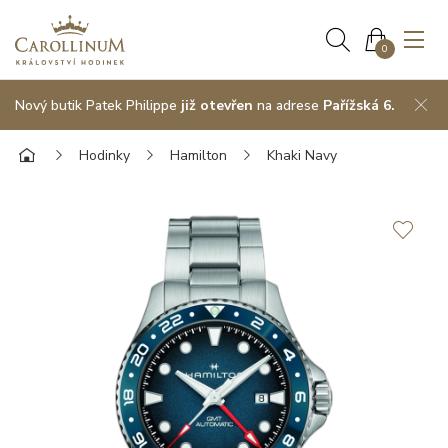
0
Nový butik Patek Philippe
již otevřen
na adrese
Pařížská 6.
Hodinky
Hamilton
Khaki Navy