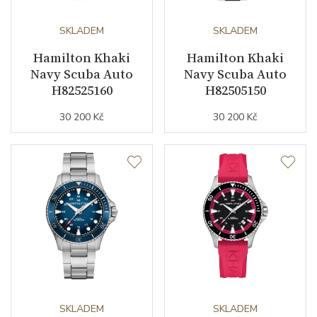
Rezerva chodu strojku
SKLADEM
80
SKLADEM
Hamilton Khaki
Hamilton Khaki
Kalibr strojku
automatický nátah
Navy Scuba Auto
Navy Scuba Auto
H82525160
H82505150
Kameny strojku
25
30 200 Kč
30 200 Kč
Kyvy strojku
21600
Funkce
Datumovka
ANO
Sekundová ručka
ANO
GMT
ANO
Ochrana proti
ANO
SKLADEM
SKLADEM