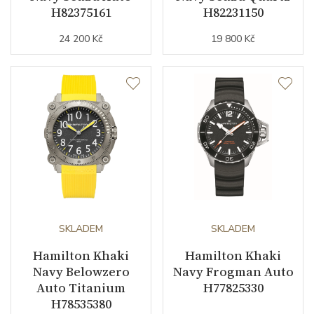
H82375161
H82231150
Řemínek / Ref.
H6050000371
24 200 Kč
19 800 Kč
Materiál spony
nerezová ocel
Technické detaily
Doplňující specifikace
vlásek setrvačky Nivachron™
/ luminiscence Super-
LumiNova®
Doplňující údaje
SKLADEM
SKLADEM
Hamilton Khaki
Hamilton Khaki
Modelová řada
Navy Belowzero
Khaki Navy
Navy Frogman Auto
Auto Titanium
H77825330
H78535380