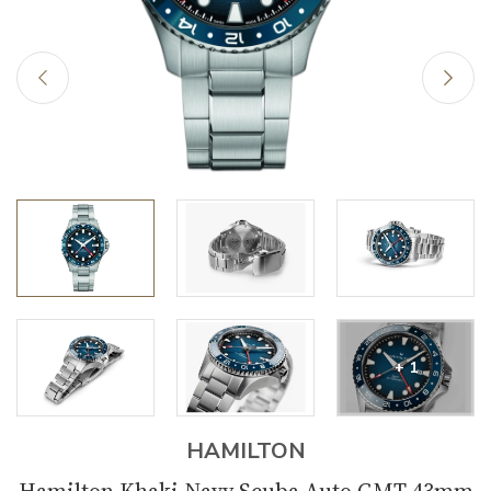
+ 1
HAMILTON
Hamilton Khaki Navy Scuba Auto GMT 43mm