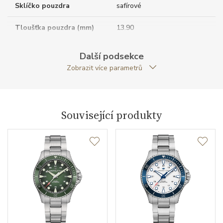
Sklíčko pouzdra
safírové
Tloušťka pouzdra (mm)
13.90
Dýnko pouzdra
neprůhledné
Další podsekce
Zobrazit více parametrů
Antireflexní sklíčko
ANO
Tvar pouzdra
kulatý
Související produkty
Materiál korunky
nerezová ocel
Typ korunky
šroubovací
Průměr pouzdra (mm)
43.00
Strojek
Typ strojku
H-14 Hamilton