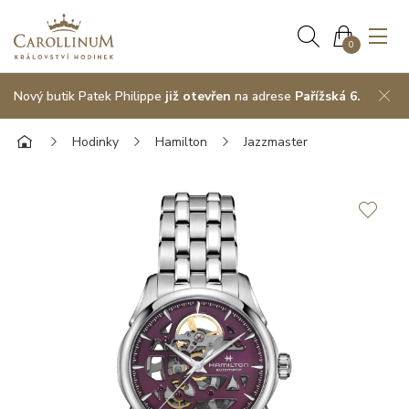
0
Nový butik Patek Philippe
již otevřen
na adrese
Pařížská 6.
Hodinky
Hamilton
Jazzmaster