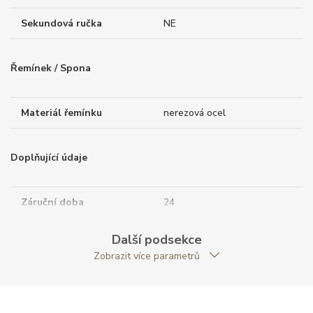
Sekundová ručka
NE
Řemínek / Spona
Materiál řemínku
nerezová ocel
Doplňující údaje
Záruční doba
24
nepodnikatelé (měsíců)
Další podsekce
Modelová řada
Jazzmaster
Zobrazit více parametrů