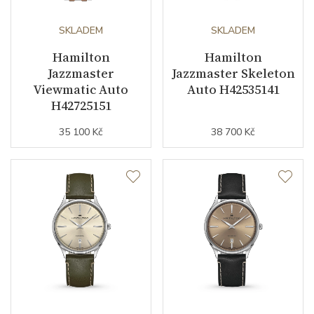
Kameny strojku
SKLADEM
25
SKLADEM
Hamilton
Hamilton
Kyvy strojku
21600
Jazzmaster
Jazzmaster Skeleton
Viewmatic Auto
Auto H42535141
H42725151
Funkce
35 100 Kč
38 700 Kč
Datumovka
NE
Sekundová ručka
ANO
Číselník
Barva číselníku
modrá
Indexy číselníku
indexy