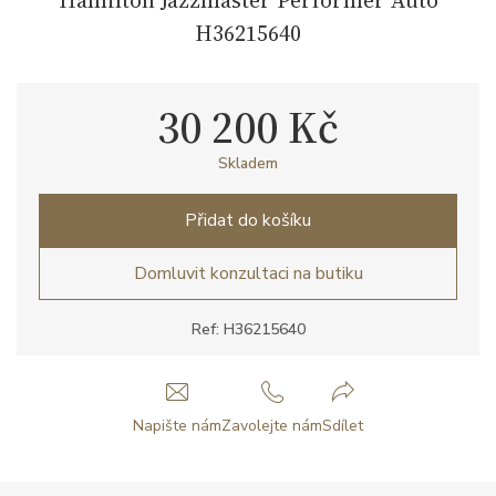
H36215640
30 200 Kč
Skladem
Přidat do košíku
Domluvit konzultaci na butiku
Ref: H36215640
Napište nám
Zavolejte nám
Sdílet