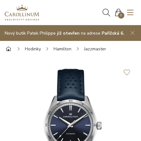
0
Nový butik Patek Philippe
již otevřen
na adrese
Pařížská 6.
Hodinky
Hamilton
Jazzmaster