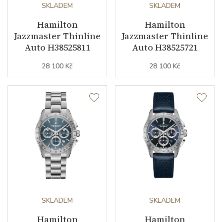
SKLADEM
SKLADEM
Hamilton
Hamilton
Řemínek / Spona
Jazzmaster Thinline
Jazzmaster Thinline
Auto H38525811
Auto H38525721
Materiál řemínku
telecí kůže
28 100 Kč
28 100 Kč
Barva řemínku
modrá
Šířka řemínku (nožky/spona)
20/18
Doplňující údaje
Záruční doba
24
nepodnikatelé (měsíců)
Modelová řada
Jazzmaster
SKLADEM
SKLADEM
Hamilton
Hamilton