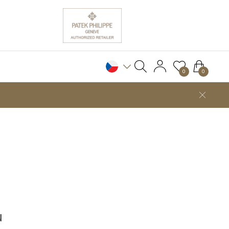
0
0
N