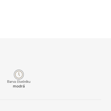
Barva číselníku
modrá