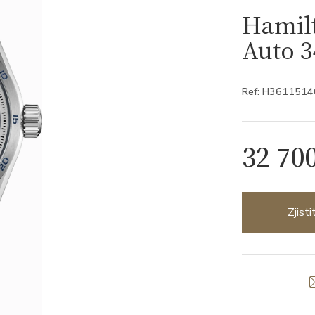
Hamil
Auto 
Ref: H3611514
32 70
Zjist