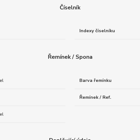
Číselník
Indexy číselníku
Řemínek / Spona
el
Barva řemínku
Řemínek / Ref.
el