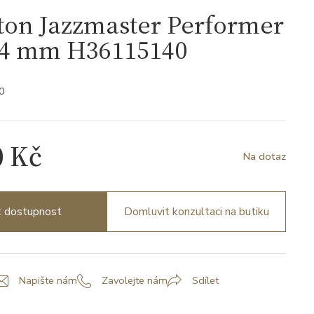
ton Jazzmaster Performer
34 mm H36115140
0
0 Kč
Na dotaz
it dostupnost
Domluvit konzultaci na butiku
Napište nám
Zavolejte nám
Sdílet