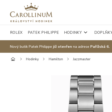
ROLEX
PATEK PHILIPPE
HODINKY
DOPLŇK
Nový butik Patek Philippe
již otevřen
na adrese
Pařížská 6.
Hodinky
Hamilton
Jazzmaster