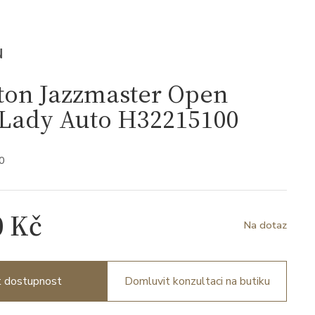
N
ton Jazzmaster Open
 Lady Auto H32215100
0
0 Kč
Na dotaz
it dostupnost
Domluvit konzultaci na butiku