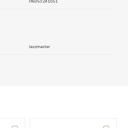
H6053241051
Jazzmaster