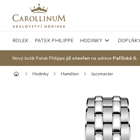
ROLEX
PATEK PHILIPPE
HODINKY
DOPLŇK
Nový butik Patek Philippe
již otevřen
na adrese
Pařížská 6.
Hodinky
Hamilton
Jazzmaster