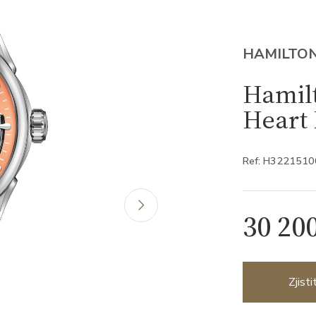
HAMILTO
Hamil
Heart
Ref: H3221510
30 20
Zjist