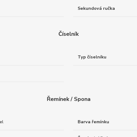
Sekundová ručka
Číselník
Typ číselníku
Řemínek / Spona
el
Barva řemínku