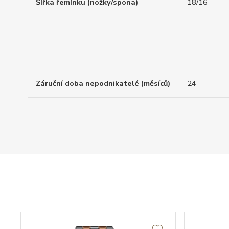
Šířka řemínku (nožky/spona)
18/16
Záruční doba nepodnikatelé (měsíců)
24