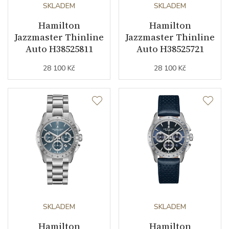
SKLADEM
SKLADEM
Hamilton
Hamilton
Řemínek / Spona
Jazzmaster Thinline
Jazzmaster Thinline
Auto H38525811
Auto H38525721
Materiál řemínku
telecí kůže
28 100 Kč
28 100 Kč
Barva řemínku
hnědá
Šířka řemínku (nožky/spona)
20/18
Řemínek / Ref.
H6003251111
Doplňující údaje
Záruční doba
24
nepodnikatelé (měsíců)
SKLADEM
SKLADEM
Modelová řada
Jazzmaster
Hamilton
Hamilton