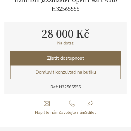
H32565555
28 000 Kč
Na dotaz
Zjistit dostupnost
Domluvit konzultaci na butiku
Ref: H32565555
Napište nám
Zavolejte nám
Sdílet