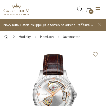
0
Nový butik Patek Philippe
již otevřen
na adrese
Pařížská 6.
Hodinky
Hamilton
Jazzmaster