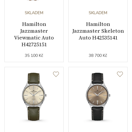
Kyvy strojku
SKLADEM
21600
SKLADEM
Hamilton
Hamilton
Jazzmaster
Jazzmaster Skeleton
Funkce
Viewmatic Auto
Auto H42535141
H42725151
Datumovka
NE
35 100 Kč
38 700 Kč
Sekundová ručka
ANO
Číselník
Barva číselníku
stříbrná
Typ číselníku
částečně otevřený
Indexy číselníku
arabské číslice / indexy