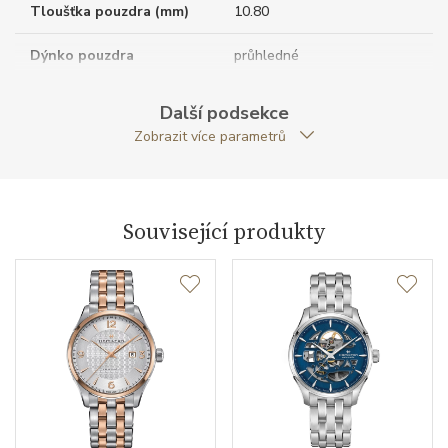
Tloušťka pouzdra (mm)
10.80
Dýnko pouzdra
průhledné
Antireflexní sklíčko
ANO
Další podsekce
Zobrazit více parametrů
Tvar pouzdra
kulatý
Průměr pouzdra (mm)
40.00
Související produkty
Strojek
Typ strojku
H-10 Hamilton
Rezerva chodu strojku
80
Kalibr strojku
automatický nátah
Kameny strojku
25