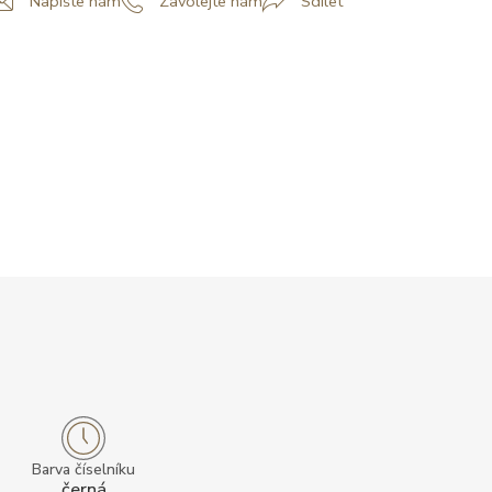
Napište nám
Zavolejte nám
Sdílet
Barva číselníku
černá