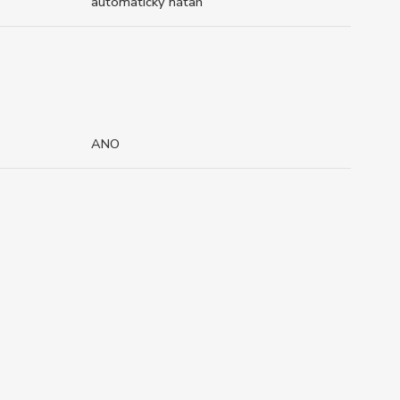
automatický nátah
ANO