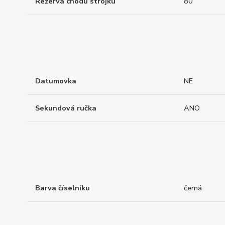
Rezerva chodu strojku
80
Datumovka
NE
Sekundová ručka
ANO
Barva číselníku
černá