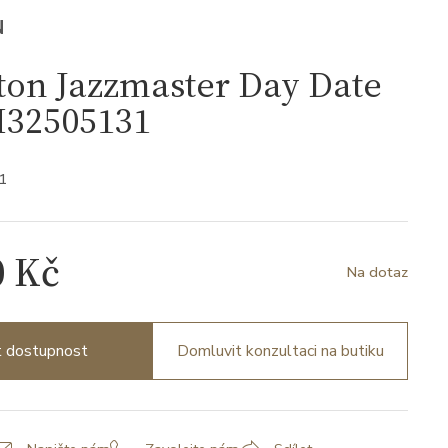
N
ton Jazzmaster Day Date
H32505131
1
0 Kč
Na dotaz
it dostupnost
Domluvit konzultaci na butiku