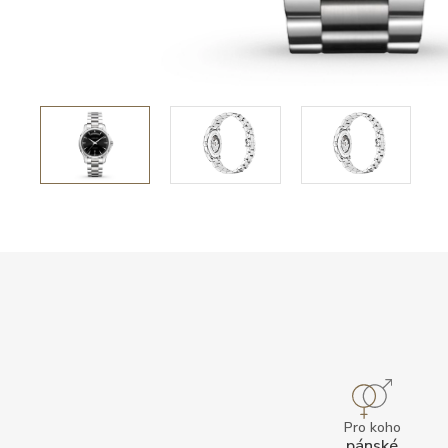
Pro koho
pánské