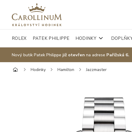
ROLEX
PATEK PHILIPPE
HODINKY
DOPLŇK
Nový butik Patek Philippe
již otevřen
na adrese
Pařížská 6.
Hodinky
Hamilton
Jazzmaster