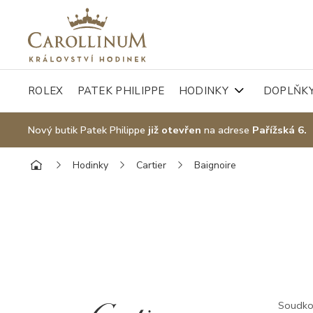
ROLEX
PATEK PHILIPPE
HODINKY
DOPLŇK
Nový butik Patek Philippe
již otevřen
na adrese
Pařížská 6.
Hodinky
Cartier
Baignoire
Soudkov