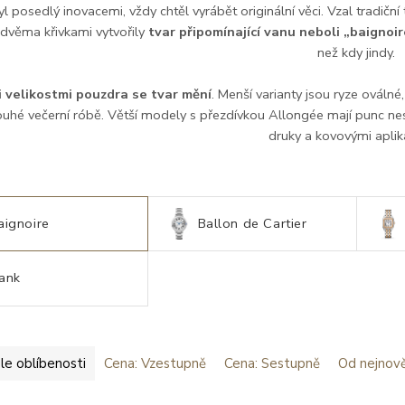
yl posedlý inovacemi, vždy chtěl vyrábět originální věci. Vzal tradičn
dvěma křivkami vytvořily
tvar připomínající vanu neboli „baignoir
než kdy jindy.
i velikostmi pouzdra se tvar mění
. Menší varianty jsou ryze ováln
louhé večerní róbě. Větší modely s přezdívkou Allongée mají punc ne
druky a kovovými apli
aignoire
Ballon de Cartier
ank
le oblíbenosti
Cena: Vzestupně
Cena: Sestupně
Od nejnově