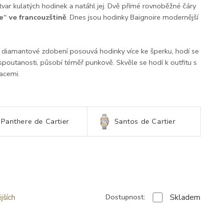
í tvar kulatých hodinek a natáhl jej. Dvě přímé rovnoběžné čáry
e“ ve francouzštině
. Dnes jsou hodinky Baignoire modernější
é, diamantové zdobení posouvá hodinky více ke šperku, hodí se
spoutanosti, působí téměř punkově. Skvěle se hodí k outfitu s
kacemi.
Panthere de Cartier
Santos de Cartier
Skladem
Dostupnost:
jších