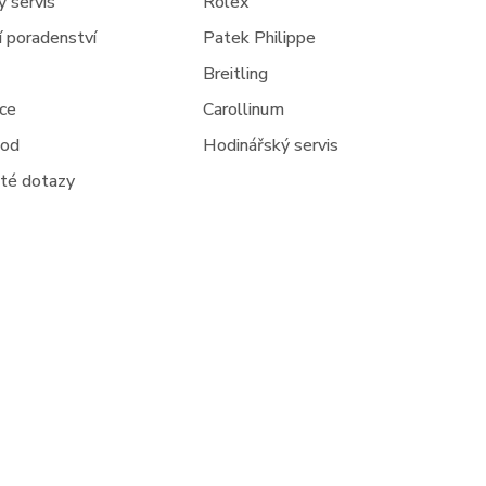
 servis
Rolex
ní poradenství
Patek Philippe
Breitling
jce
Carollinum
hod
Hodinářský servis
té dotazy