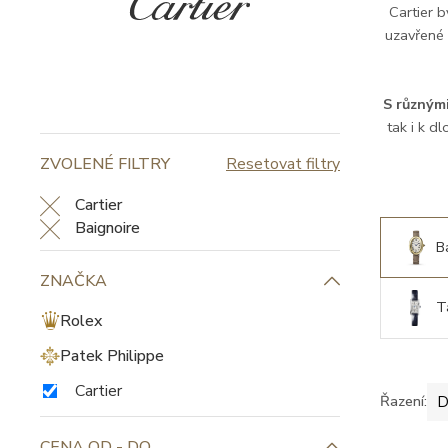
Cartier b
uzavřené 
S různým
tak i k d
ZVOLENÉ FILTRY
Resetovat filtry
Cartier
Baignoire
B
ZNAČKA
T
Rolex
Patek Philippe
Cartier
Řazení:
D
CENA OD - DO