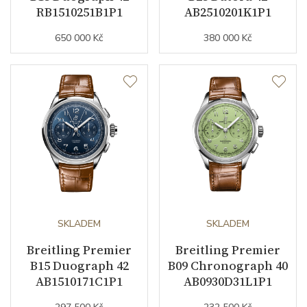
Váha (g)
146.00
RB1510251B1P1
AB2510201K1P1
Záruční doba
650 000 Kč
24
380 000 Kč
nepodnikatelé (měsíců)
Modelová řada
Premier
SKLADEM
SKLADEM
Breitling Premier
Breitling Premier
B15 Duograph 42
B09 Chronograph 40
AB1510171C1P1
AB0930D31L1P1