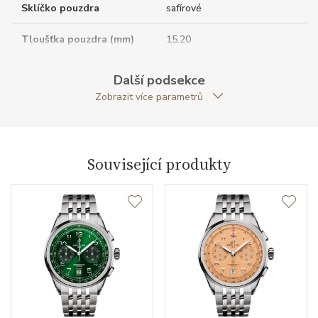
Sklíčko pouzdra
safírové
Tloušťka pouzdra (mm)
15.20
Dýnko pouzdra
průhledné
Další podsekce
Zobrazit více parametrů
Antireflexní sklíčko
ANO
Tvar pouzdra
kulatý
Související produkty
Průměr pouzdra (mm)
42.00
Strojek
Typ strojku
Breitling B21
Certifikace strojku
COSC
Rezerva chodu strojku
55