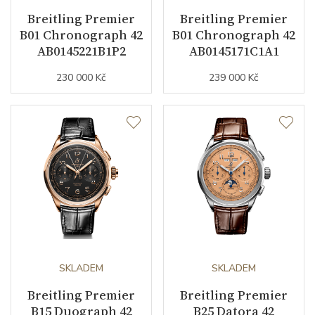
Číselník
Breitling Premier
Breitling Premier
B01 Chronograph 42
B01 Chronograph 42
AB0145221B1P2
AB0145171C1A1
Barva číselníku
bílá
230 000 Kč
239 000 Kč
Indexy číselníku
arabské číslice
Řemínek / Spona
Materiál řemínku
kůže z aligátora
Barva řemínku
hnědá
Šířka řemínku (nožky/spona)
22/18
SKLADEM
SKLADEM
Doplňující údaje
Breitling Premier
Breitling Premier
B15 Duograph 42
B25 Datora 42