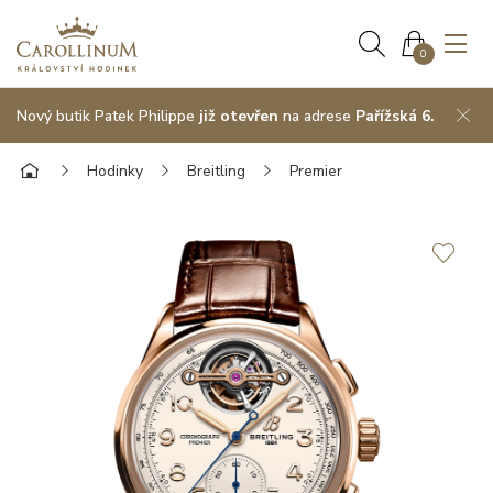
0
Nový butik Patek Philippe
již otevřen
na adrese
Pařížská 6.
Hodinky
Breitling
Premier