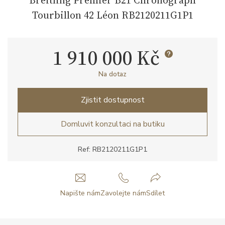
Tourbillon 42 Léon RB2120211G1P1
1 910 000 Kč
Na dotaz
Zjistit dostupnost
Domluvit konzultaci na butiku
Ref: RB2120211G1P1
Napište nám
Zavolejte nám
Sdílet