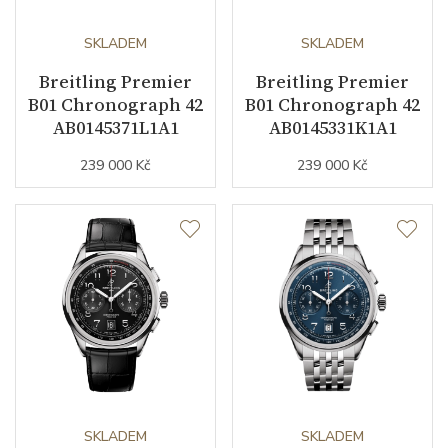
Kalibr strojku
SKLADEM
automatický nátah
SKLADEM
Breitling Premier
Breitling Premier
Kameny strojku
30
B01 Chronograph 42
B01 Chronograph 42
AB0145371L1A1
AB0145331K1A1
Kyvy strojku
28800
239 000 Kč
239 000 Kč
Funkce
Datumovka
NE
Sekundová ručka
ANO
Chronograf
ANO
Tourbillon
True
SKLADEM
SKLADEM