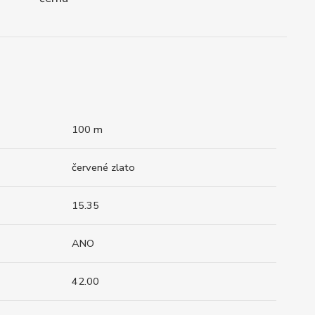
100 m
červené zlato
15.35
ANO
42.00