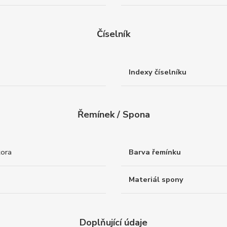
Číselník
Indexy číselníku
Řemínek / Spona
tora
Barva řemínku
Materiál spony
Doplňující údaje