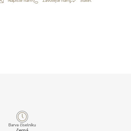
Napište nám
Zavolejte nám
Sdílet
Barva číselníku
černá