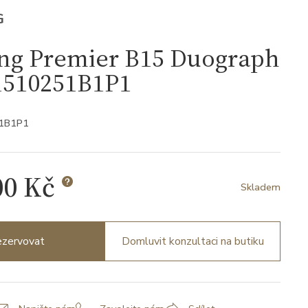
G
ing Premier B15 Duograph
1510251B1P1
51B1P1
00 Kč
Skladem
zervovat
Domluvit konzultaci na butiku