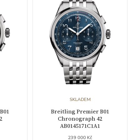
SKLADEM
 B01
Breitling Premier B01
2
Chronograph 42
AB0145171C1A1
239 000 Kč