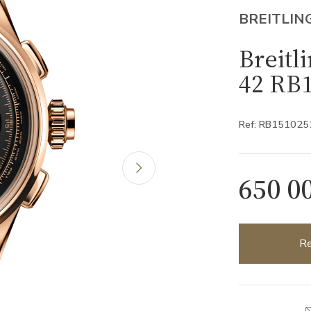
BREITLIN
Breitl
42 RB
Ref: RB15102
650 0
Re