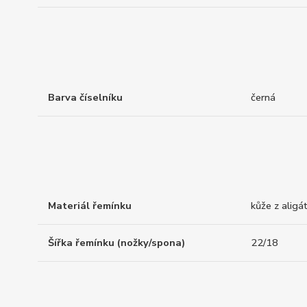
Barva číselníku
černá
Materiál řemínku
kůže z aligá
Šířka řemínku (nožky/spona)
22/18