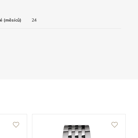
é (měsíců)
24