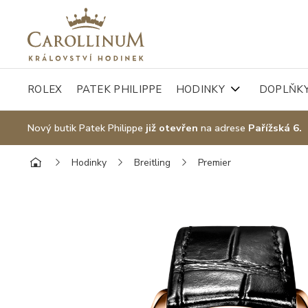
ROLEX
PATEK PHILIPPE
HODINKY
DOPLŇK
Nový butik Patek Philippe
již otevřen
na adrese
Pařížská 6.
Hodinky
Breitling
Premier