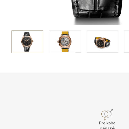
Pro koho
pánské