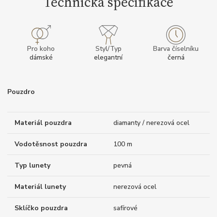
Technická specifikace
Pro koho
Styl/Typ
Barva číselníku
dámské
elegantní
černá
Pouzdro
Materiál pouzdra
diamanty / nerezová ocel
Vodotěsnost pouzdra
100 m
Typ lunety
pevná
Materiál lunety
nerezová ocel
Sklíčko pouzdra
safírové