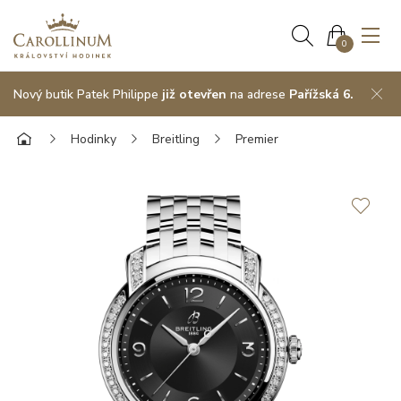
0
Nový butik Patek Philippe
již otevřen
na adrese
Pařížská 6.
Hodinky
Breitling
Premier