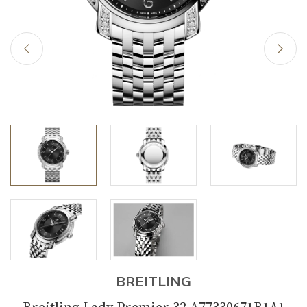
BREITLING
Breitling Lady Premier 32 A77330671B1A1