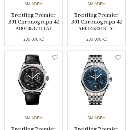
SKLADEM
SKLADEM
Funkce
Breitling Premier
Breitling Premier
B01 Chronograph 42
B01 Chronograph 42
AB0145371L1A1
AB0145331K1A1
Datumovka
NE
239 000 Kč
239 000 Kč
Sekundová ručka
ANO
Číselník
Barva číselníku
černá
Indexy číselníku
indexy / arabské číslice
Řemínek / Spona
SKLADEM
SKLADEM
Materiál řemínku
Breitling Premier
nerezová ocel
Breitling Premier