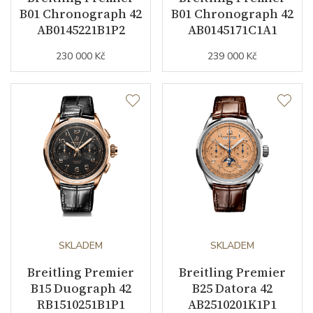
B01 Chronograph 42
B01 Chronograph 42
Barva řemínku
ocelový tah
AB0145221B1P2
AB0145171C1A1
230 000 Kč
239 000 Kč
Šířka řemínku (nožky/spona)
16/16
Materiál spony
nerezová ocel
Doplňující údaje
Váha (g)
125.40
Zdobení
diamanty
Modelová řada
Premier
SKLADEM
SKLADEM
Breitling Premier
Breitling Premier
B15 Duograph 42
B25 Datora 42
RB1510251B1P1
AB2510201K1P1