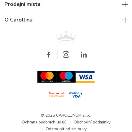
Potápěčské hodinky
Cartier
Prodejní místa
Individuální poradenství
Jaeger-LeCoultre
Rolex
Pro firmy
O Carollinu
Breitling
Patek Philippe
Pro prodejce
Kontakt
Všechny značky
Breitling
Velkoobchod
Velkoobchod
Carollinum
FAQ - Časté dotazy
O společnosti Carollinum
Hodinářský servis
Pracovní příležitosti
GDPR
Aktuality a oznámení
© 2026 CAROLLINUM s.r.o.
Ochrana osobních údajů
Obchodní podmínky
Odstoupit od smlouvy