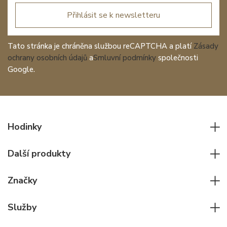
Přihlásit se k newsletteru
Tato stránka je chráněna službou reCAPTCHA a platí
Zásady
ochrany osobních údajů
a
Smluvní podmínky
společnosti
Google.
Hodinky
Všechny hodinky
Další produkty
Pánské hodinky
Psací potřeby
Dámské hodinky
Značky
Kožené zboží
Elegantní hodinky
Rolex
Ostatní doplňky
Služby
Pilotní hodinky
Patek Philippe
Hodinářský servis