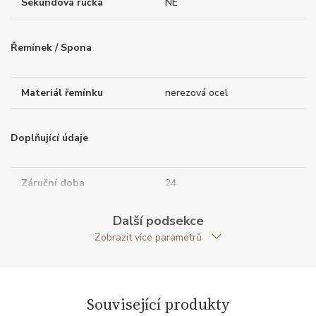
Sekundová ručka
NE
Řemínek / Spona
Materiál řemínku
nerezová ocel
Doplňující údaje
Záruční doba
24
nepodnikatelé (měsíců)
Další podsekce
Modelová řada
Riviera
Zobrazit více parametrů
Související produkty