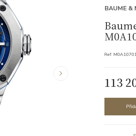
BAUME & 
Baume 
M0A10
Ref: M0A1070
113 2
Přid