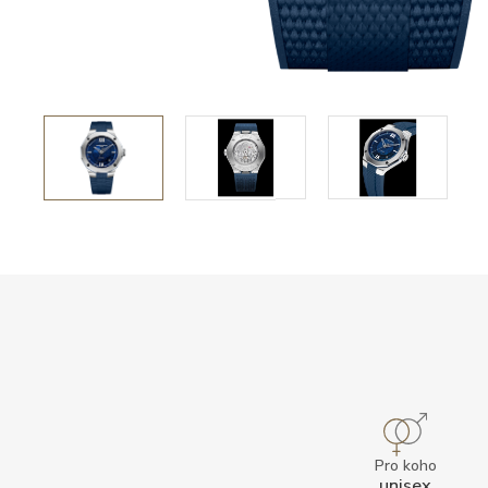
Pro koho
unisex