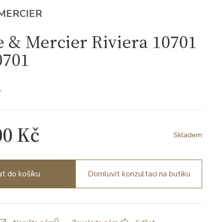
MERCIER
& Mercier Riviera 10701
701
1
00 Kč
Skladem
at do košíku
Domluvit konzultaci na butiku