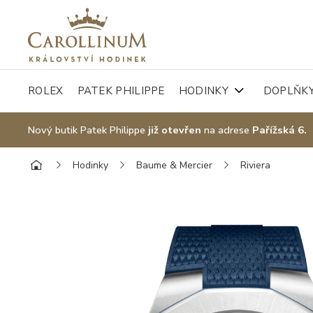
ROLEX
PATEK PHILIPPE
HODINKY
DOPLŇK
Nový butik Patek Philippe
již otevřen
na adrese
Pařížská 6.
Hodinky
Baume & Mercier
Riviera