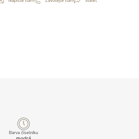
Napište nám
Zavolejte nám
Sdílet
Barva číselníku
modrá