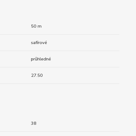
50 m
safírové
průhledné
27.50
38