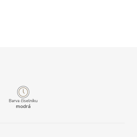
Barva číselníku
modrá