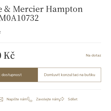
 & Mercier Hampton
 M0A10732
2
0 Kč
Na dotaz
it dostupnost
Domluvit konzultaci na butiku
Napište nám
Zavolejte nám
Sdílet