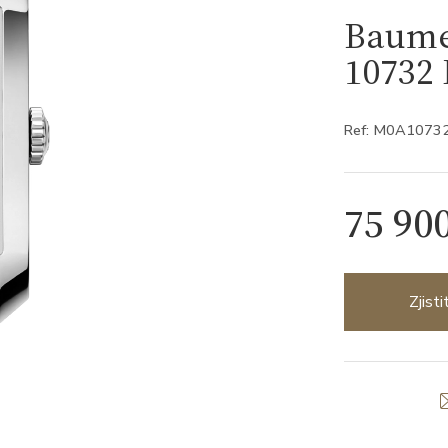
Baume
10732
Ref: M0A1073
75 90
Zjist