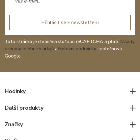
Přihlásit se k newsletteru
Tato stránka je chráněna službou reCAPTCHA a platí
Zásady
ochrany osobních údajů
a
Smluvní podmínky
společnosti
Google.
Hodinky
Všechny hodinky
Další produkty
Pánské hodinky
Psací potřeby
Dámské hodinky
Značky
Kožené zboží
Elegantní hodinky
Rolex