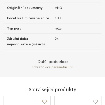
Originální dokumenty
ANO
Počet ks Limitované edice
1906
Typ pera
roller
Záruční doba
24
nepodnikatelé (měsíců)
Exkluzivita
limitovaná edice
Další podsekce
Modelová řada
Heritage Collection
Zobrazit více parametrů
Související produkty