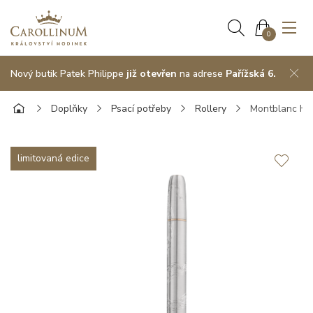
0
Nový butik Patek Philippe
již otevřen
na adrese
Pařížská 6.
Doplňky
Psací potřeby
Rollery
Montblanc Her
limitovaná edice