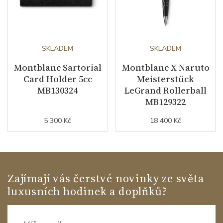
SKLADEM
SKLADEM
Montblanc Sartorial
Montblanc X Naruto
Card Holder 5cc
Meisterstück
MB130324
LeGrand Rollerball
MB129322
5 300 Kč
18 400 Kč
Zajímají vás čerstvé novinky ze světa
luxusních hodinek a doplňků?