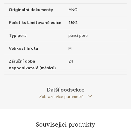
Originální dokumenty
ANO
Počet ks Limitované edice
1581
Typ pera
plnicí pero
Velikost hrotu
M
Záruční doba
24
nepodnikatelé (měsíců)
Exkluzivita
limitovaná edice
Další podsekce
Modelová řada
Writers Edition
Zobrazit více parametrů
Související produkty