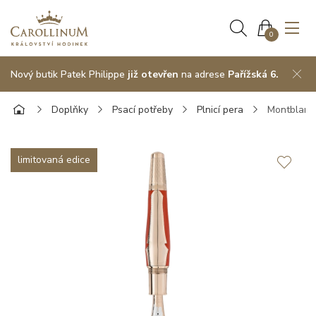
0
Nový butik Patek Philippe
již otevřen
na adrese
Pařížská 6.
Doplňky
Psací potřeby
Plnicí pera
Montblanc
limitovaná edice