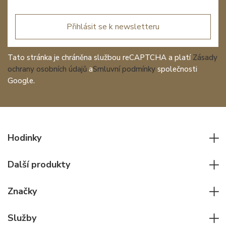
Přihlásit se k newsletteru
Tato stránka je chráněna službou reCAPTCHA a platí
Zásady
ochrany osobních údajů
a
Smluvní podmínky
společnosti
Google.
Hodinky
Všechny hodinky
Další produkty
Pánské hodinky
Psací potřeby
Dámské hodinky
Značky
Kožené zboží
Elegantní hodinky
Rolex
Ostatní doplňky
Služby
Pilotní hodinky