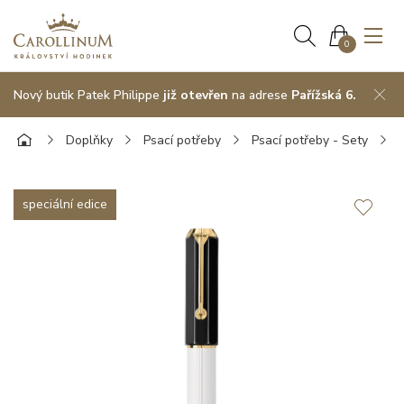
0
Nový butik Patek Philippe
již otevřen
na adrese
Pařížská 6.
Doplňky
Psací potřeby
Psací potřeby - Sety
speciální edice