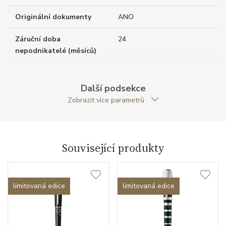
Originální dokumenty
ANO
Záruční doba
24
nepodnikatelé (měsíců)
Exkluzivita
speciální edice
Další podsekce
Modelová řada
Writers Edition
Zobrazit více parametrů
Související produkty
limitovaná edice
limitovaná edice