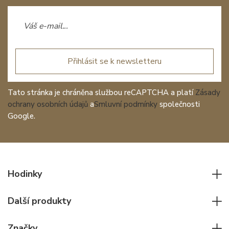
Přihlásit se k newsletteru
Tato stránka je chráněna službou reCAPTCHA a platí
Zásady
ochrany osobních údajů
a
Smluvní podmínky
společnosti
Google.
Hodinky
Všechny hodinky
Další produkty
Pánské hodinky
Psací potřeby
Dámské hodinky
Značky