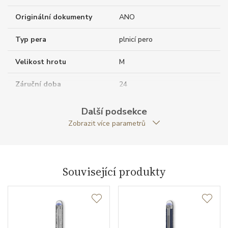
Originální dokumenty
ANO
Typ pera
plnicí pero
Velikost hrotu
M
Záruční doba
24
nepodnikatelé (měsíců)
Další podsekce
Modelová řada
StarWalker
Zobrazit více parametrů
Související produkty