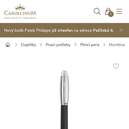
0
Nový butik Patek Philippe
již otevřen
na adrese
Pařížská 6.
Doplňky
Psací potřeby
Plnicí pera
Montblanc 