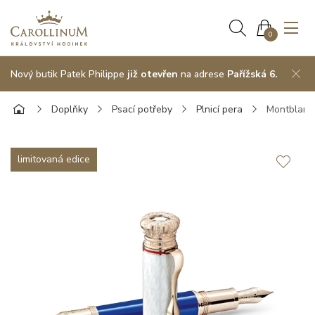
0
Nový butik Patek Philippe
již otevřen
na adrese
Pařížská 6.
Doplňky
Psací potřeby
Plnicí pera
Montblanc 
limitovaná edice