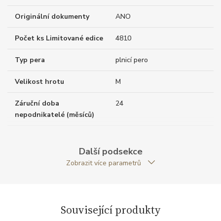
Originální dokumenty
ANO
Počet ks Limitované edice
4810
Typ pera
plnicí pero
Velikost hrotu
M
Záruční doba
24
nepodnikatelé (měsíců)
Exkluzivita
limitovaná edice
Další podsekce
Modelová řada
Patron of Art
Zobrazit více parametrů
Související produkty