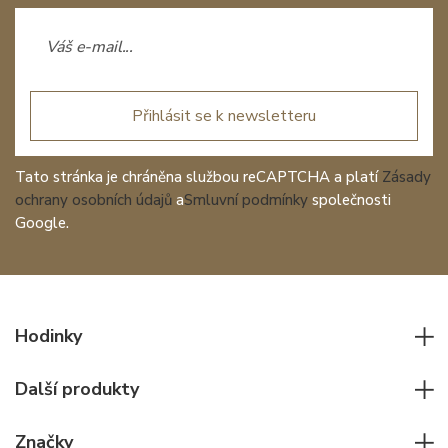
Přihlásit se k newsletteru
Tato stránka je chráněna službou reCAPTCHA a platí
Zásady
ochrany osobních údajů
a
Smluvní podmínky
společnosti
Google.
Hodinky
Všechny hodinky
Další produkty
Pánské hodinky
Psací potřeby
Dámské hodinky
Značky