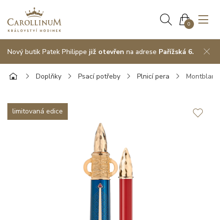
0
Nový butik Patek Philippe
již otevřen
na adrese
Pařížská 6.
Doplňky
Psací potřeby
Plnicí pera
Montblanc 
limitovaná edice