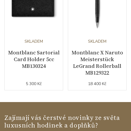
SKLADEM
SKLADEM
Montblanc Sartorial
Montblanc X Naruto
Card Holder 5cc
Meisterstück
MB130324
LeGrand Rollerball
MB129322
5 300 Kč
18 400 Kč
Zajímají vás čerstvé novinky ze světa
luxusních hodinek a doplňků?