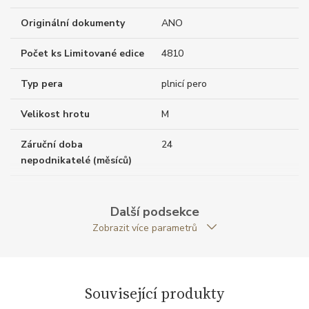
Originální dokumenty
ANO
Počet ks Limitované edice
4810
Typ pera
plnicí pero
Velikost hrotu
M
Záruční doba
24
nepodnikatelé (měsíců)
Exkluzivita
limitovaná edice
Další podsekce
Modelová řada
Patron of Art
Zobrazit více parametrů
Související produkty