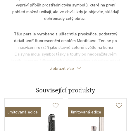
vypráví příběh prostřednictvím symbolů, které na první
pohled možná unikají, ale ve chvíli, kdy je objevíte, skládají
dohromady celý obraz.
Tělo pera je vyrobeno z ušlechtilé pryskyřice, podstatný
detail tvoří fluorescenční emblém Montblanc. Ten se po
nasvícení rozzáří jako slavné zelené světlo na konci
Daisyina mola, symbol lásky a touhy po nedosažitelném
ideálu. Hrot ze 14karátového zlata potažený rhodiem zdobí
čelní pohled na Gatsbyho Rolls-Royce jakožto symbol
Zobrazit více
okázalosti a výstřednosti, jimiž se hlavní postava obklopuje.
Související produkty
limitovaná edice
limitovaná edice