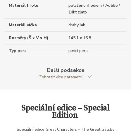
Materiál hrotu
potaženo rhodiem / Au585 /
14kt zlato
Materiál víčka
drahý lak
Rozměry (Š x V x H)
145,1 x 16,8
Typ pera
plnicí pero
Váha (g)
59.92
Další podsekce
Velikost hrotu
M
Zobrazit více parametrů
Exkluzivita
speciální edice
Modelová řada
Great Characters
Speciální edice – Special
Edition
Speciální edice Great Characters – The Great Gatsby