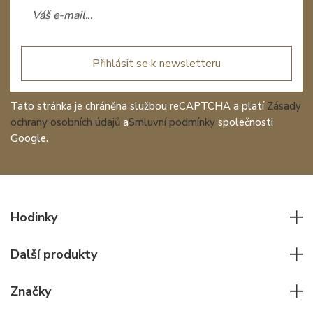
Přihlásit se k newsletteru
Tato stránka je chráněna službou reCAPTCHA a platí
Zásady
ochrany osobních údajů
a
Smluvní podmínky
společnosti
Google.
Hodinky
Všechny hodinky
Další produkty
Pánské hodinky
Psací potřeby
Dámské hodinky
Značky
Kožené zboží
Elegantní hodinky