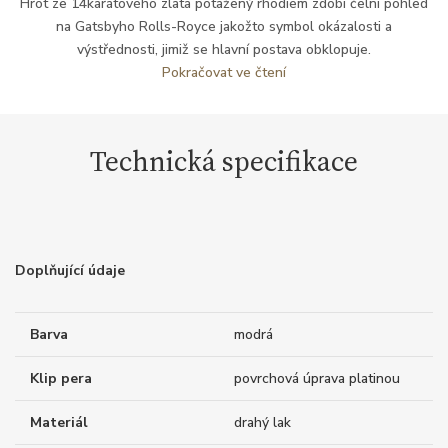
Hrot ze 14karátového zlata potažený rhodiem zdobí čelní pohled
na Gatsbyho Rolls-Royce jakožto symbol okázalosti a
výstřednosti, jimiž se hlavní postava obklopuje.
Pokračovat ve čtení
Technická specifikace
Doplňující údaje
Barva
modrá
Klip pera
povrchová úprava platinou
Materiál
drahý lak