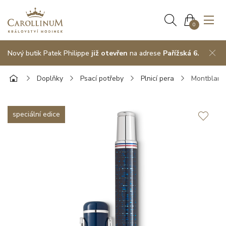
0
Nový butik Patek Philippe
již otevřen
na adrese
Pařížská 6.
Doplňky
Psací potřeby
Plnicí pera
Montblanc
speciální edice