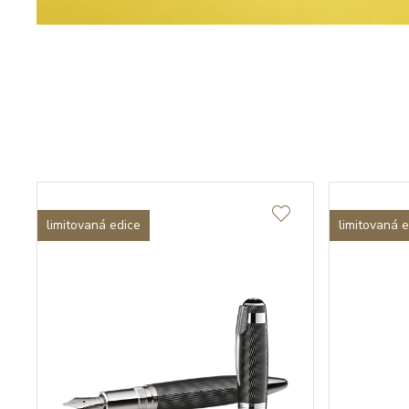
limitovaná edice
limitovaná 