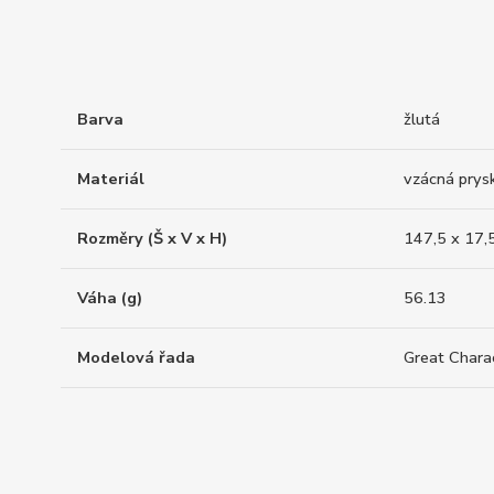
Barva
žlutá
Materiál
vzácná prysk
Rozměry (Š x V x H)
147,5 x 17,
Váha (g)
56.13
Modelová řada
Great Chara