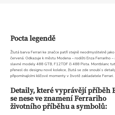
Pocta legendě
Žlutá barva Ferrari ke značce patří stejně neodmyslitelně jako
červená. Odkazuje k městu Modena – rodišti Enza Ferrariho – a
slavné modely 488 GTB, F12TDF či 488 Pista. Montblanc tu
přenesl do designu nové kolekce, žlutá se zde snoubí s detail
připomínajícími klíčové momenty v životě zakladatele Ferrari.
Detaily, které vyprávějí příběh 
se nese ve znamení Ferrariho
životního příběhu a symbolů: