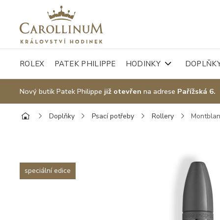
ROLEX
PATEK PHILIPPE
HODINKY
DOPLŇK
Nový butik Patek Philippe
již otevřen
na adrese
Pařížská 6.
Doplňky
Psací potřeby
Rollery
Montblan
speciální edice