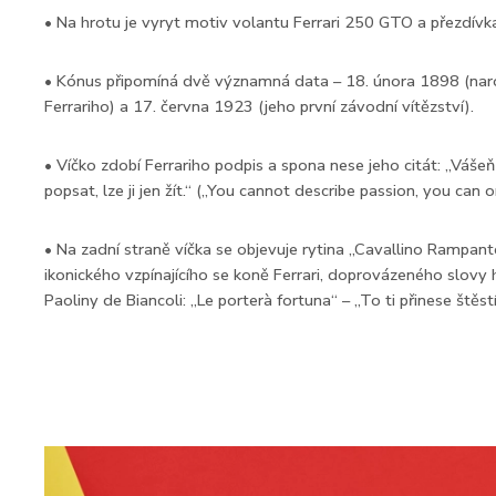
• Na hrotu je vyryt motiv volantu Ferrari 250 GTO a přezdívka
• Kónus připomíná dvě významná data – 18. února 1898 (nar
Ferrariho) a 17. června 1923 (jeho první závodní vítězství).
• Víčko zdobí Ferrariho podpis a spona nese jeho citát: „Váše
popsat, lze ji jen žít.“ („You cannot describe passion, you can on
• Na zadní straně víčka se objevuje rytina „Cavallino Rampant
ikonického vzpínajícího se koně Ferrari, doprovázeného slovy
Paoliny de Biancoli: „Le porterà fortuna“ – „To ti přinese štěstí