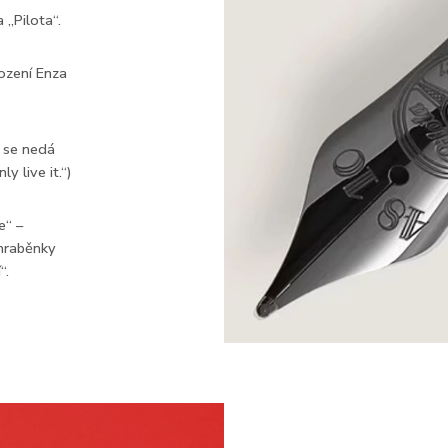
 „Pilota“.
ození Enza
ň se nedá
ly live it.“)
e“ –
 hraběnky
“.