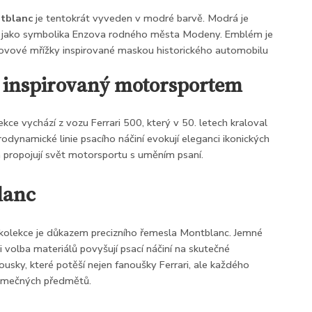
tblanc
je tentokrát vyveden v modré barvě. Modrá je
 jako symbolika Enzova rodného města Modeny. Emblém je
ovové mřížky inspirované maskou historického automobilu
 inspirovaný motorsportem
ekce vychází z vozu Ferrari 500, který v 50. letech kraloval
rodynamické linie psacího náčiní evokují eleganci ikonických
a propojují svět motorsportu s uměním psaní.
lanc
 kolekce je důkazem precizního řemesla Montblanc. Jemné
y i volba materiálů povyšují psací náčiní na skutečné
ousky, které potěší nejen fanoušky Ferrari, ale každého
jimečných předmětů.