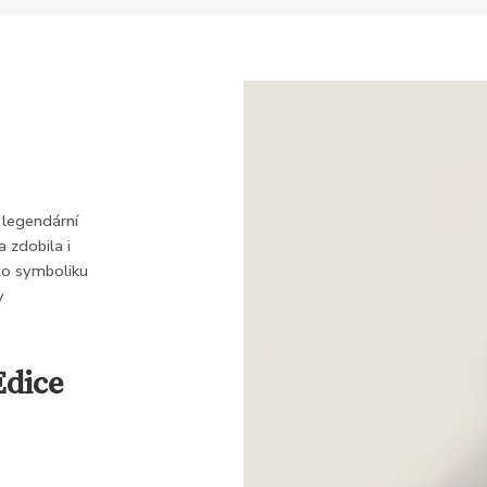
 legendární
 zdobila i
to symboliku
y
Edice