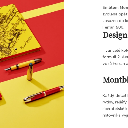
Emblém Mon
zvolena opět
zasazen do k
Ferrari 500.
Design
Tvar celé kol
formuli 2. Ae
vozů Ferrari 
Montb
Každý detail
rytiny, reliéf
sběratelské k
milovníka vý