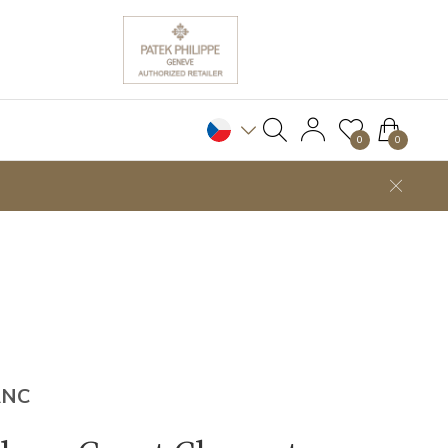
0
0
ANC