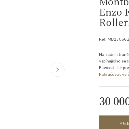
Montb
Enzo F
Rolle
Ref: MB13066
Na zadní straně
vzpínajícího se
Biancoli: „Le po
Pokračovat ve 
30 00
Přid