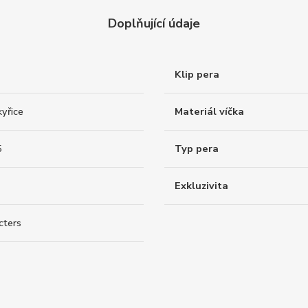
Doplňující údaje
Klip pera
yřice
Materiál víčka
5
Typ pera
Exkluzivita
cters