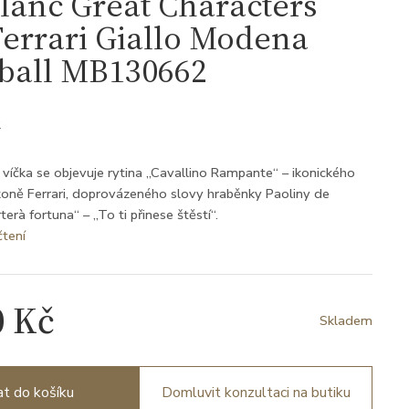
lanc Great Characters
errari Giallo Modena
rball MB130662
2
 víčka se objevuje rytina „Cavallino Rampante“ – ikonického
 koně Ferrari, doprovázeného slovy hraběnky Paoliny de
rterà fortuna“ – „To ti přinese štěstí“.
čtení
0 Kč
Skladem
at do košíku
Domluvit konzultaci na butiku