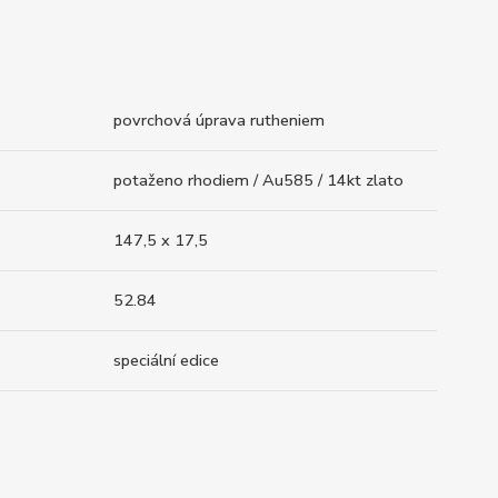
povrchová úprava rutheniem
potaženo rhodiem / Au585 / 14kt zlato
147,5 x 17,5
52.84
speciální edice