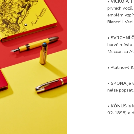
•
VÍČKO A 
prvních vozů,
emblém vzpína
Biancoli. Ved
•
SVRCHNÍ 
barvě města 
Meccanica Al
• Platinový
K
•
SPONA
je 
nelze popsat,
•
KÓNUS
je 
02-1898) a d