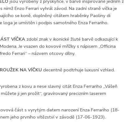
TĚLO
jsou vyrobeny z pryskyřice, v barvě inspirované jedním z
 s nímž Enzo Ferrari vyhrál závod. Na zadní straně víčka je
jícího se koně, doplněný citátem hraběnky Paoliny di
le loga je umístěn i podpis samotného Enza Ferrariho.
ČÁST VÍČKA
zdobí znak v ikonické žluté barvě odkazující k
Modena. Je vsazen do kovové mřížky s nápisem „Officina
fredo Ferrari“ – názvem otcovy dílny.
ROUŽEK NA VÍČKU
decentně podtrhuje luxusní vzhled.
vyrobena z kovu a nese slavný citát Enza Ferrariho „Vášeň
 můžete ji jen prožít“, gravírovaný precizním laserem
kovová část s vyrytým datem narození Enza Ferrariho (18-
nem jeho prvního vítězství v závodě (17-06-1923).