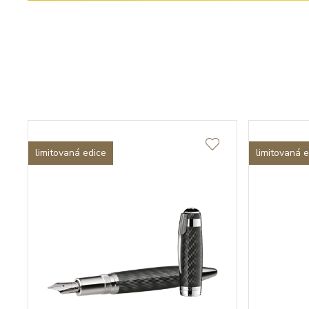
limitovaná edice
limitovaná 