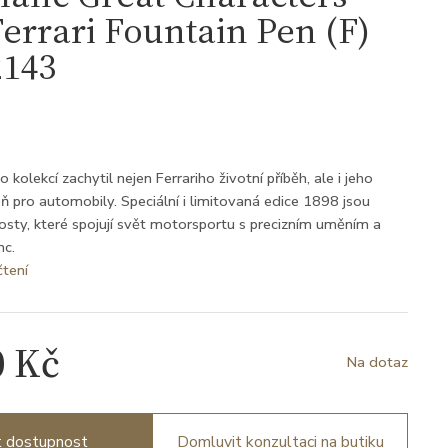
errari Fountain Pen (F)
143
3
kolekcí zachytil nejen Ferrariho životní příběh, ale i jeho
 pro automobily. Speciální i limitovaná edice 1898 jsou
osty, které spojují svět motorsportu s precizním uměním a
nc.
čtení
0 Kč
Na dotaz
it dostupnost
Domluvit konzultaci na butiku