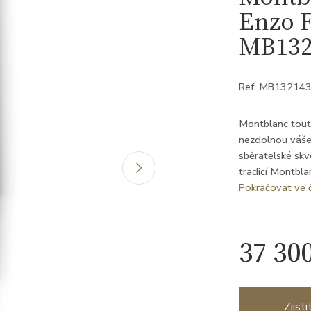
Enzo F
MB132
Ref: MB13214
Montblanc touto 
nezdolnou vášeň
sběratelské skv
tradicí Montbla
Pokračovat ve 
37 30
Zjist