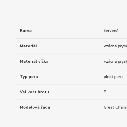
Barva
červená
Materiál
vzácná prysk
Materiál víčka
vzácná prysk
Typ pera
plnicí pero
Velikost hrotu
F
Modelová řada
Great Chara