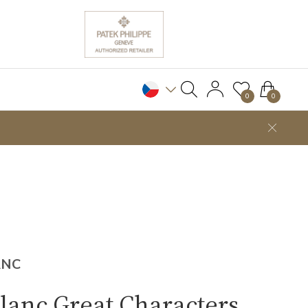
0
0
ANC
lanc Great Characters