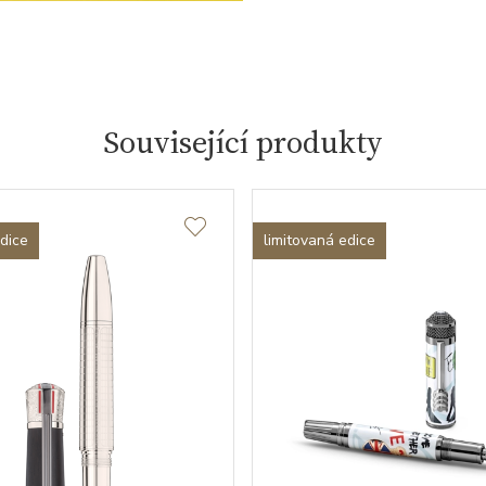
Související produkty
edice
limitovaná edice