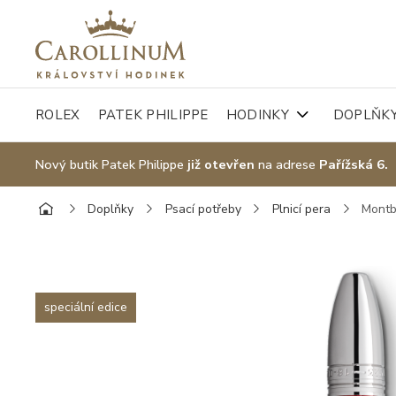
ROLEX
PATEK PHILIPPE
HODINKY
DOPLŇK
Nový butik Patek Philippe
již otevřen
na adrese
Pařížská 6.
Doplňky
Psací potřeby
Plnicí pera
Montb
speciální edice