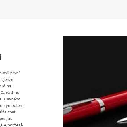
i
lavil první
 nejenže
terá mu
(
Cavallino
a, slavného
jeho symbolem.
může znak
per jak
„Le porterà