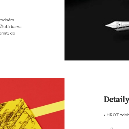
v rodném
 Žlutá barva
omítl do
Detail
•
HROT
zdobí