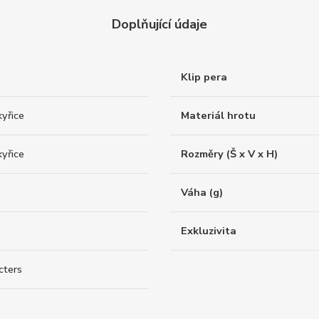
Doplňující údaje
Klip pera
yřice
Materiál hrotu
yřice
Rozměry (Š x V x H)
Váha (g)
Exkluzivita
cters