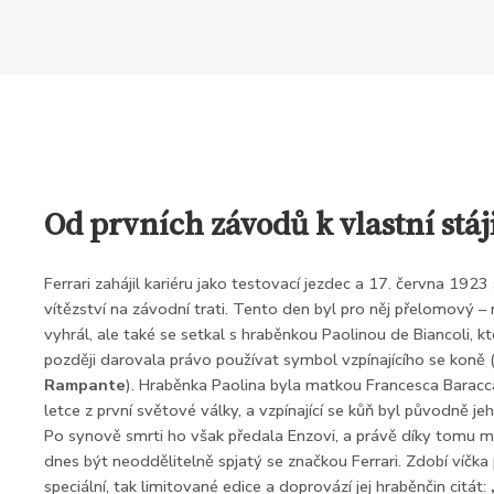
Od prvních závodů k vlastní stáj
Ferrari zahájil kariéru jako testovací jezdec a 17. června 1923 s
vítězství na závodní trati. Tento den byl pro něj přelomový –
vyhrál, ale také se setkal s hraběnkou Paolinou de Biancoli, k
později darovala právo používat symbol vzpínajícího se koně 
Rampante
). Hraběnka Paolina byla matkou Francesca Baracc
letce z první světové války, a vzpínající se kůň byl původně 
Po synově smrti ho však předala Enzovi, a právě díky tomu 
dnes být neoddělitelně spjatý se značkou Ferrari. Zdobí víčka 
speciální, tak limitované edice a doprovází jej hraběnčin citát: