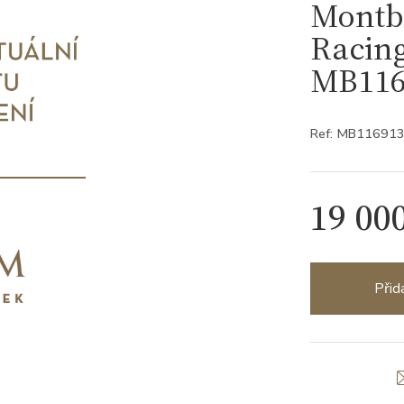
Montbl
Racing
MB116
Ref: MB11691
19 00
Přid