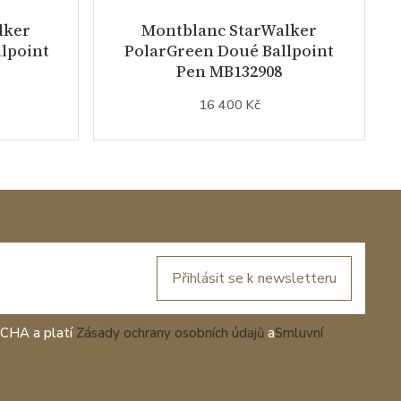
lker
Montblanc StarWalker
lpoint
PolarGreen Doué Ballpoint
Pen MB132908
16 400 Kč
Přihlásit se k newsletteru
TCHA a platí
Zásady ochrany osobních údajů
a
Smluvní