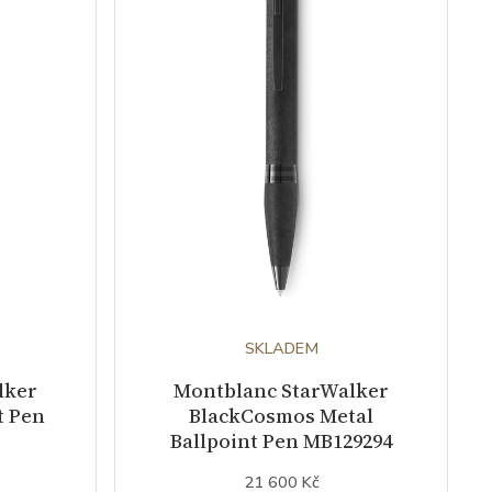
SKLADEM
lker
Montblanc StarWalker
t Pen
BlackCosmos Metal
Ballpoint Pen MB129294
21 600 Kč