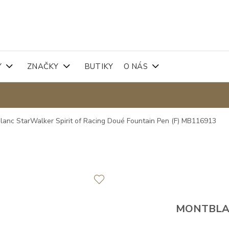
Y
ZNAČKY
BUTIKY
O NÁS
lanc StarWalker Spirit of Racing Doué Fountain Pen (F) MB116913
MONTBL