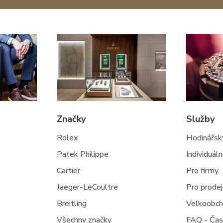
Značky
Služby
Rolex
Hodinářský
Patek Philippe
Individuál
Cartier
Pro firmy
Jaeger-LeCoultre
Pro prode
Breitling
Velkoobc
Všechny značky
FAQ - Čas