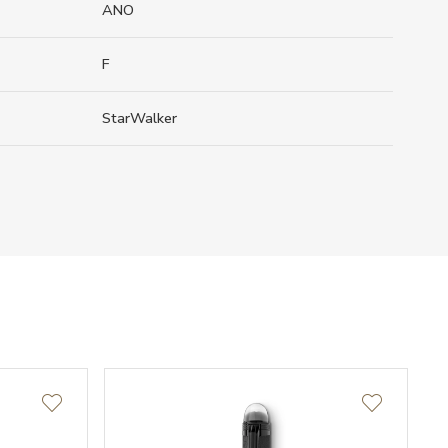
ANO
F
StarWalker