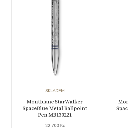
SKLADEM
Montblanc StarWalker
Mon
SpaceBlue Metal Ballpoint
Spac
Pen MB130221
22 700 Kč