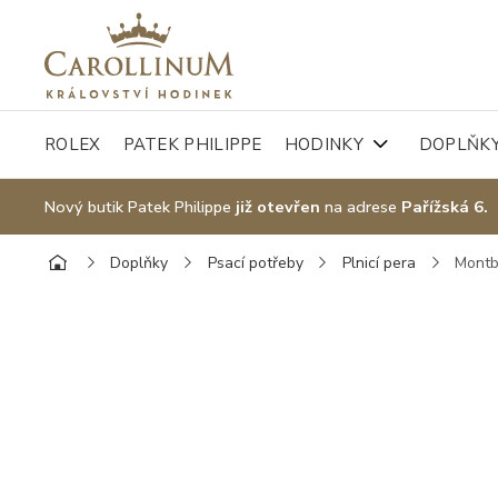
ROLEX
PATEK PHILIPPE
HODINKY
DOPLŇK
Nový butik Patek Philippe
již otevřen
na adrese
Pařížská 6.
Doplňky
Psací potřeby
Plnicí pera
Montb