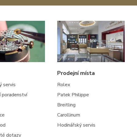
Prodejní místa
 servis
Rolex
ní poradenství
Patek Philippe
Breitling
jce
Carollinum
hod
Hodinářský servis
té dotazy