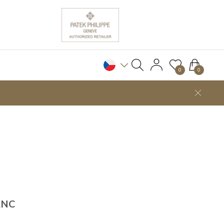
0
0
ANC