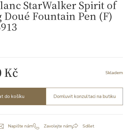
anc StarWalker Spirit of
 Doué Fountain Pen (F)
913
3
0 Kč
Skladem
at do košíku
Domluvit konzultaci na butiku
Napište nám
Zavolejte nám
Sdílet