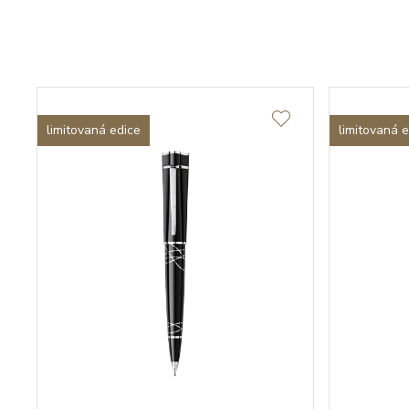
limitovaná edice
limitovaná 