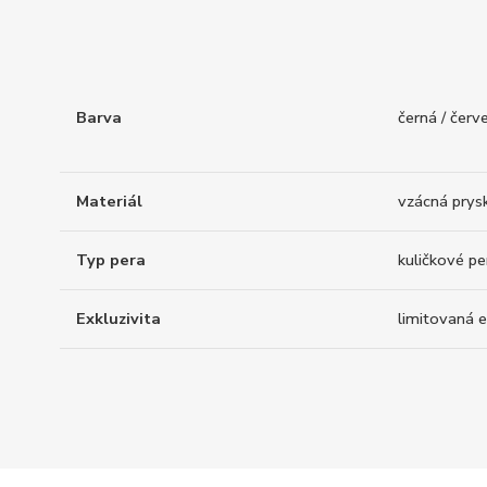
Barva
černá / červ
Materiál
vzácná prysk
Typ pera
kuličkové pe
Exkluzivita
limitovaná e