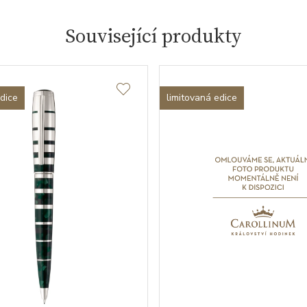
Související produkty
edice
limitovaná edice