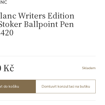
ANC
anc Writers Edition
toker Ballpoint Pen
420
0
0 Kč
Skladem
at do košíku
Domluvit konzultaci na butiku