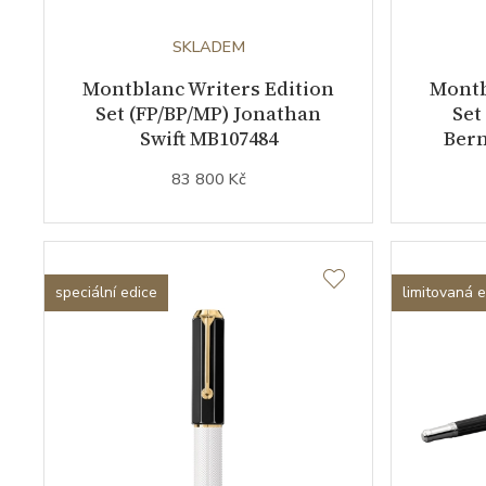
SKLADEM
Montblanc Writers Edition
Montb
Set (FP/BP/MP) Jonathan
Set
Swift MB107484
Bern
83 800 Kč
speciální edice
limitovaná 