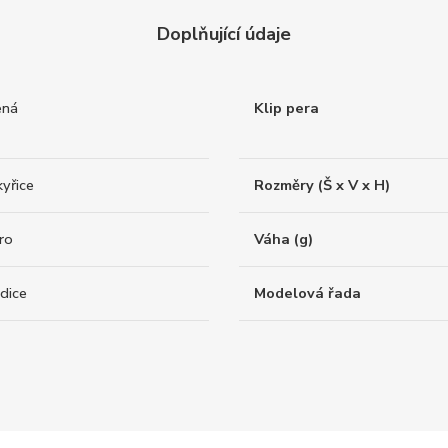
Doplňující údaje
ená
Klip pera
yřice
Rozměry (Š x V x H)
ro
Váha (g)
dice
Modelová řada