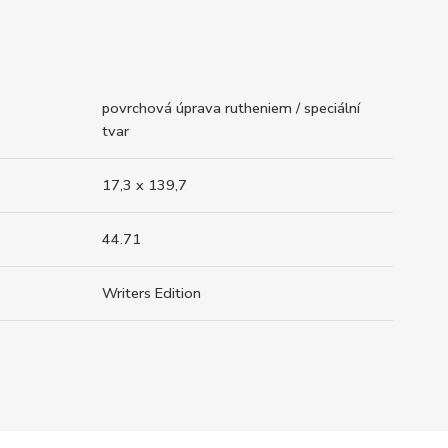
povrchová úprava rutheniem / speciální
tvar
17,3 x 139,7
44.71
Writers Edition