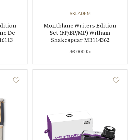
SKLADEM
dition
Montblanc Writers Edition
ine De
Set (FP/BP/MP) William
16113
Shakespear MB114362
96 000 Kč