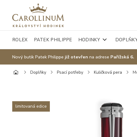
ROLEX
PATEK PHILIPPE
HODINKY
DOPLŇK
Nový butik Patek Philippe
již otevřen
na adrese
Pařížská 6.
Doplňky
Psací potřeby
Kuličková pera
Mo
limitovaná edice