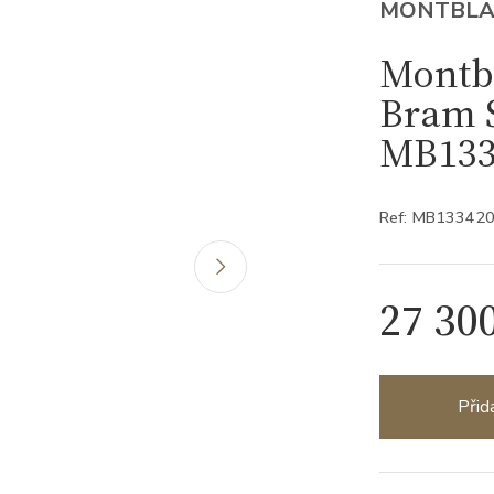
MONTBL
Montbl
Bram S
MB133
Ref: MB13342
27 30
Přid