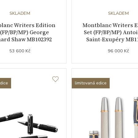
SKLADEM
SKLADEM
lanc Writers Edition
Montblanc Writers E
 (FP/BP/MP) George
Set (FP/BP/MP) Anto
ard Shaw MB102392
Saint-Exupéry MB1
53 600 Kč
96 000 Kč
edice
limitovaná edice