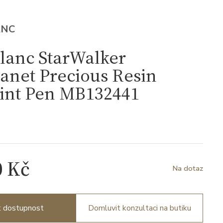
ANC
lanc StarWalker
anet Precious Resin
oint Pen MB132441
1
0 Kč
Na dotaz
it dostupnost
Domluvit konzultaci na butiku