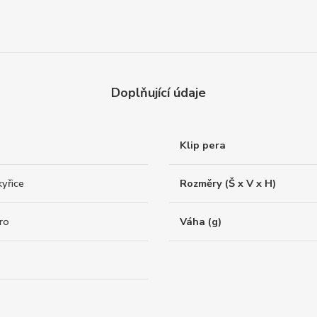
Doplňující údaje
Klip pera
yřice
Rozměry (Š x V x H)
ro
Váha (g)