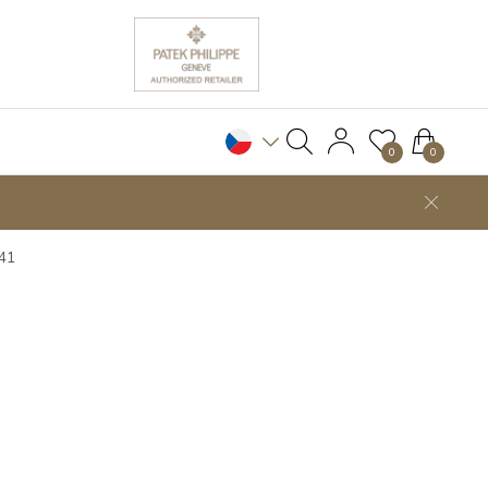
0
0
441