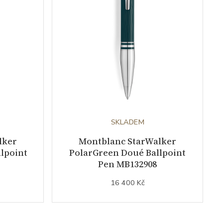
SKLADEM
lker
Montblanc StarWalker
lpoint
PolarGreen Doué Ballpoint
Pen MB132908
16 400 Kč