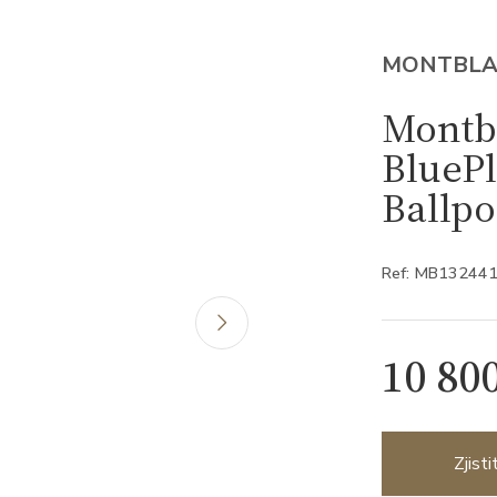
MONTBL
Montb
BluePl
Ballp
Ref: MB13244
10 80
Zjist