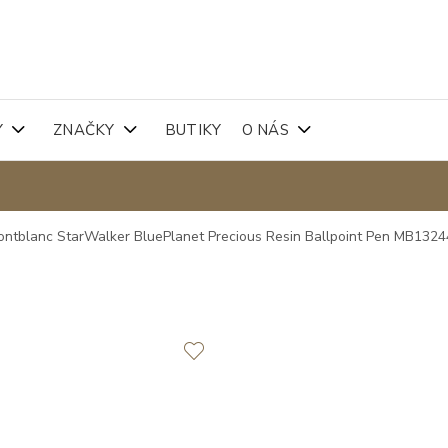
Y
ZNAČKY
BUTIKY
O NÁS
ntblanc StarWalker BluePlanet Precious Resin Ballpoint Pen MB132