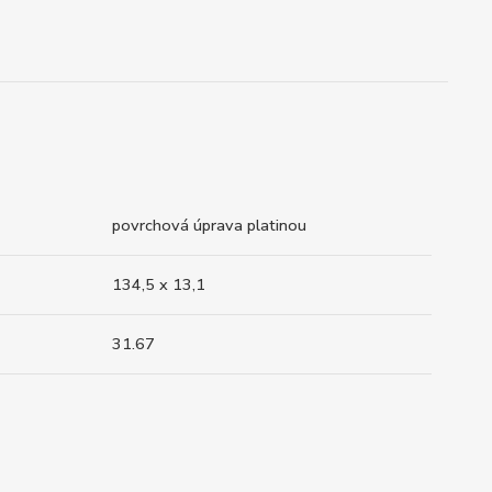
povrchová úprava platinou
134,5 x 13,1
31.67