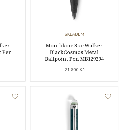
SKLADEM
lker
Montblanc StarWalker
t Pen
BlackCosmos Metal
Ballpoint Pen MB129294
21 600 Kč