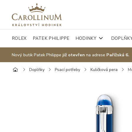
ROLEX
PATEK PHILIPPE
HODINKY
DOPLŇK
Nový butik Patek Philippe
již otevřen
na adrese
Pařížská 6.
Doplňky
Psací potřeby
Kuličková pera
Mo