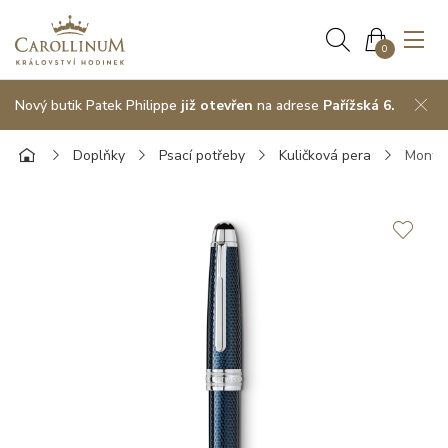
0
Nový butik Patek Philippe
již otevřen
na adrese
Pařížská 6.
Doplňky
Psací potřeby
Kuličková pera
Montbl