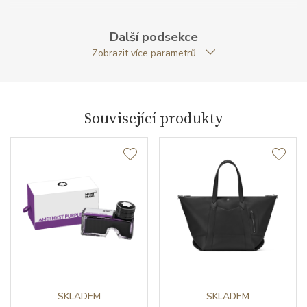
Váha (g)
130.00
Další podsekce
Modelová řada
Meisterstück Solitaire
Zobrazit více parametrů
Související produkty
SKLADEM
SKLADEM