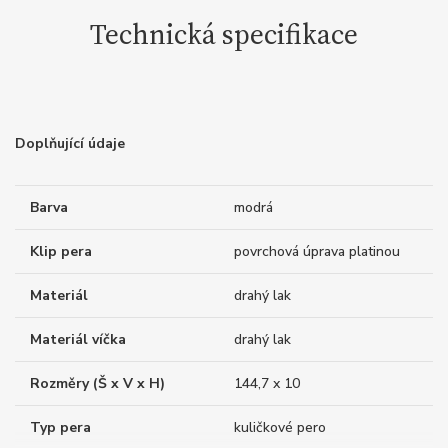
Technická specifikace
Doplňující údaje
Barva
modrá
Klip pera
povrchová úprava platinou
Materiál
drahý lak
Materiál víčka
drahý lak
Rozměry (Š x V x H)
144,7 x 10
Typ pera
kuličkové pero