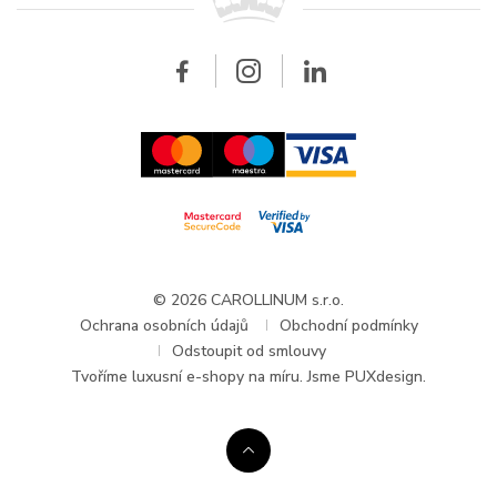
Velkoobchod
Velkoobchod
Carollinum
FAQ - Časté dotazy
O společnosti Carollinum
Hodinářský servis
Pracovní příležitosti
GDPR
Aktuality a oznámení
© 2026 CAROLLINUM s.r.o.
Ochrana osobních údajů
Obchodní podmínky
Odstoupit od smlouvy
Tvoříme
luxusní e-shopy na míru
. Jsme PUXdesign.