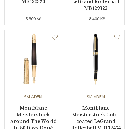
MB130324
LeGrand Rollerball
MB129322
5 300 Kč
18 400 Kč
SKLADEM
SKLADEM
Montblanc
Montblanc
Meisterstück
Meisterstück Gold-
Around The World
coated LeGrand
In 80 Days Doué
Rollerball MB132454