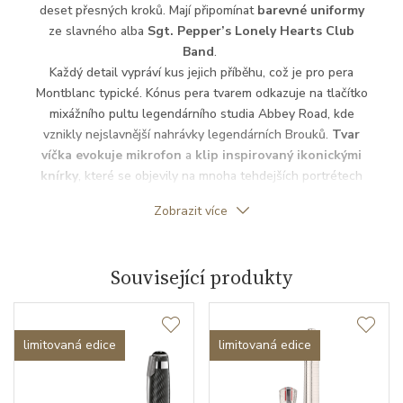
deset přesných kroků. Mají připomínat
barevné uniformy
ze slavného alba
Sgt. Pepper’s Lonely Hearts Club
Band
.
Každý detail vypráví kus jejich příběhu, což je pro pera
Montblanc typické. Kónus pera tvarem odkazuje na tlačítko
mixážního pultu legendárního studia Abbey Road, kde
vznikly nejslavnější nahrávky legendárních Brouků.
Tvar
víčka evokuje mikrofon
a
klip inspirovaný ikonickými
knírky
, které se objevily na mnoha tehdejších portrétech
kapely, navazuje na experimentální období Beatles. Pero
Zobrazit více
může být kompletní jen tehdy, pokud má
hrot z 18kt zlata
s jemnou rytinou, jež podtrhuje rovnováhu mezi odkazem a
moderním designem.
Související produkty
limitovaná edice
limitovaná edice