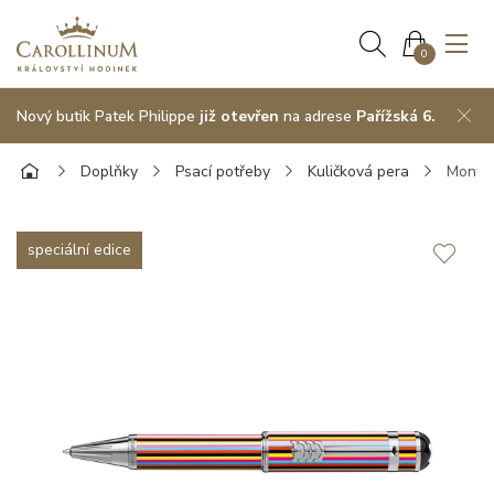
0
Nový butik Patek Philippe
již otevřen
na adrese
Pařížská 6.
Doplňky
Psací potřeby
Kuličková pera
Montbl
speciální edice