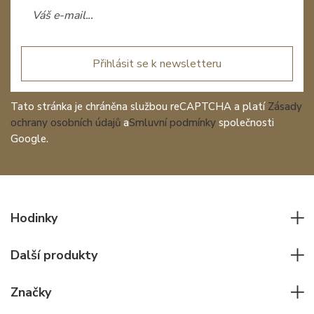
Přihlásit se k newsletteru
Tato stránka je chráněna službou reCAPTCHA a platí
Zásady
ochrany osobních údajů
a
Smluvní podmínky
společnosti
Google.
Hodinky
Všechny hodinky
Další produkty
Pánské hodinky
Psací potřeby
Dámské hodinky
Značky
Kožené zboží
Elegantní hodinky