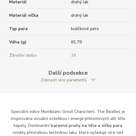
Materiál
drahý lak
Materiál víčka
drahý lak
Typ pera
kuličkové pero
Váha (g)
81.79
Záruční doba
24
nepodnikatelé (měsíců)
Další podsekce
Exkluzivita
speciální edice
Zobrazit více parametrů
Modelová řada
Great Characters
Speciální edice Montblanc Great Characters: The Beatles je
inspirována vizuální estetikou i energií přelomových alb této
kapely. Dominantní
barevné pruhy na těle a víčku pera
vznikly převratnou technikou laku, která vyžaduje více než