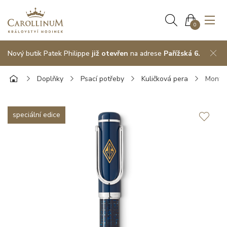
0
Nový butik Patek Philippe
již otevřen
na adrese
Pařížská 6.
Doplňky
Psací potřeby
Kuličková pera
Montbl
speciální edice