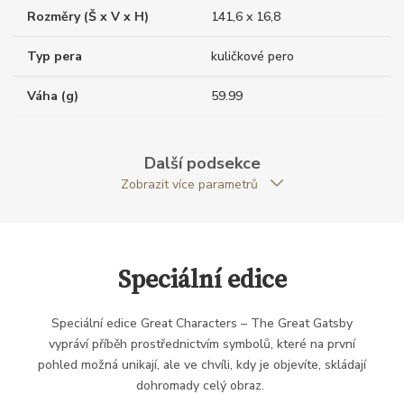
Rozměry (Š x V x H)
141,6 x 16,8
Typ pera
kuličkové pero
Váha (g)
59.99
Exkluzivita
speciální edice
Další podsekce
Modelová řada
Great Characters
Zobrazit více parametrů
Speciální edice
Speciální edice Great Characters – The Great Gatsby
vypráví příběh prostřednictvím symbolů, které na první
pohled možná unikají, ale ve chvíli, kdy je objevíte, skládají
dohromady celý obraz.