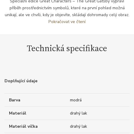
Speciální edice Great Characters – The Great Gatsby vypráví
příběh prostřednictvím symbolů, které na první pohled možná
unikají, ale ve chvíli, kdy je objevíte, skládají dohromady celý obraz.
Pokračovat ve čtení
Technická specifikace
Doplňující údaje
Barva
modrá
Materiál
drahý lak
Materiál víčka
drahý lak