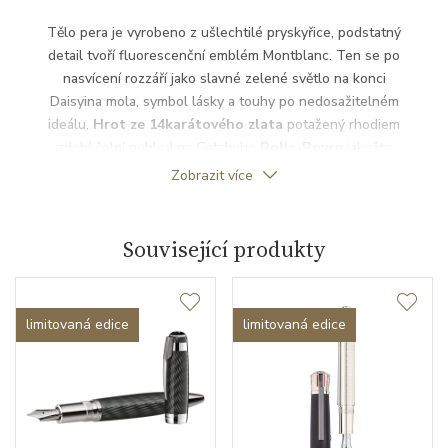
Tělo pera je vyrobeno z ušlechtilé pryskyřice, podstatný
detail tvoří fluorescenční emblém Montblanc. Ten se po
nasvícení rozzáří jako slavné zelené světlo na konci
Daisyina mola, symbol lásky a touhy po nedosažitelném
ideálu.
Hrot ze 14karátového zlata
potažený rhodiem
zdobí čelní pohled na Gatsbyho
Rolls-Royce
jakožto
symbol okázalosti a výstřednosti, jimiž se hlavní postava
Zobrazit více
obklopuje. Speciální gravírování na víčku a násadce
zobrazuje siluetu mrakodrapů New Yorku v období art deco.
Celkový tvar pera se inspiruje psacími potřebami 20.
Související produkty
let dvacátého století.
limitovaná edice
limitovaná edice