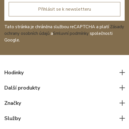
Přihlásit se k newsletteru
Tato stránka je chráněna službou reCAPTCHA a platí
Zásady
ochrany osobních údajů
a
Smluvní podmínky
společnosti
Google.
Hodinky
Všechny hodinky
Další produkty
Pánské hodinky
Psací potřeby
Dámské hodinky
Značky
Kožené zboží
Elegantní hodinky
Rolex
Ostatní doplňky
Služby
Pilotní hodinky
Patek Philippe