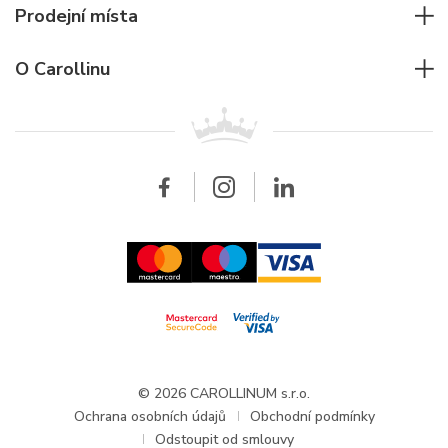
Hodinářský servis
Potápěčské hodinky
Cartier
Prodejní místa
Individuální poradenství
Jaeger-LeCoultre
Rolex
Pro firmy
O Carollinu
Breitling
Patek Philippe
Pro prodejce
Kontakt
Všechny značky
Breitling
Velkoobchod
Velkoobchod
Carollinum
FAQ - Časté dotazy
O společnosti Carollinum
Hodinářský servis
Pracovní příležitosti
GDPR
Aktuality a oznámení
© 2026 CAROLLINUM s.r.o.
Ochrana osobních údajů
Obchodní podmínky
Odstoupit od smlouvy