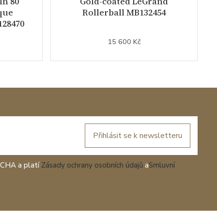
In 80
Gold-coated LeGrand
que
Rollerball MB132454
128470
15 600 Kč
Přihlásit se k newsletteru
TCHA a platí
Zásady ochrany osobních údajů
a
Smluvní