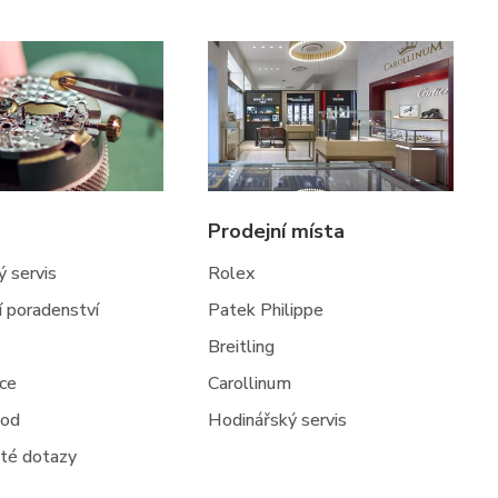
Prodejní místa
 servis
Rolex
ní poradenství
Patek Philippe
Breitling
jce
Carollinum
hod
Hodinářský servis
té dotazy