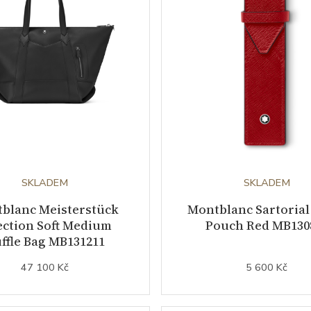
SKLADEM
SKLADEM
blanc Meisterstück
Montblanc Sartorial
ection Soft Medium
Pouch Red MB130
ffle Bag MB131211
47 100 Kč
5 600 Kč