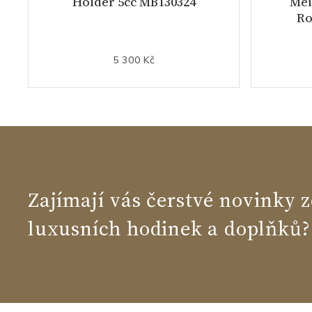
Holder 5cc MB130324
Mei
Ro
5 300 Kč
Zajímají vás čerstvé novinky z
luxusních hodinek a doplňků?