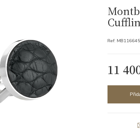
Montbl
Cuffli
Ref: MB11664
11 40
Přid