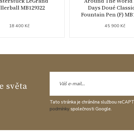
sterstück LeGrand
Around The World 
llerball MB129322
Days Doué Classi
Fountain Pen (F) MB
18 400 Kč
45 900 Kč
e světa
Tato stránka je chráněna službou reCAP
podmínky
společnosti Google.