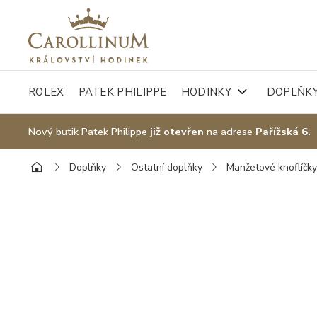
ROLEX
PATEK PHILIPPE
HODINKY
DOPLŇK
Nový butik Patek Philippe
již otevřen
na adrese
Pařížská 6.
Doplňky
Ostatní doplňky
Manžetové knoflíčk