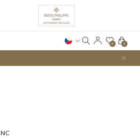
0
0
ANC