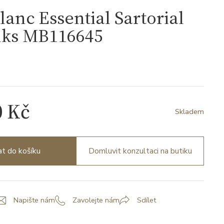
anc Essential Sartorial
nks MB116645
5
0 Kč
Skladem
at do košíku
Domluvit konzultaci na butiku
Napište nám
Zavolejte nám
Sdílet