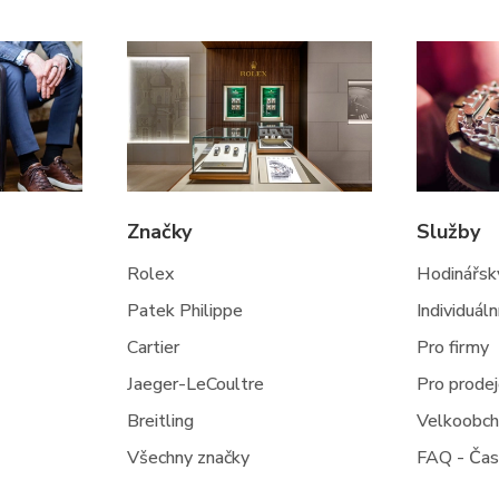
Značky
Služby
Rolex
Hodinářský
Patek Philippe
Individuál
Cartier
Pro firmy
Jaeger-LeCoultre
Pro prode
Breitling
Velkoobc
Všechny značky
FAQ - Čas