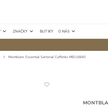
Y
ZNAČKY
BUTIKY
O NÁS
y
Montblanc Essential Sartorial Cufflinks MB116645
MONTBL