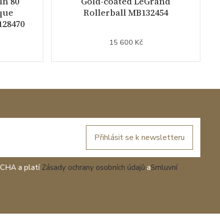
In 80
Gold-coated LeGrand
que
Rollerball MB132454
128470
15 600 Kč
Přihlásit se k newsletteru
TCHA a platí
Zásady ochrany osobních údajů
a
Smluvní