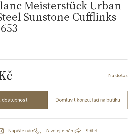
lanc Meisterstück Urban
 Steel Sunstone Cufflinks
653
3
 Kč
Na dotaz
it dostupnost
Domluvit konzultaci na butiku
Napište nám
Zavolejte nám
Sdílet