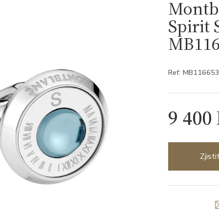
Montb
Spirit
MB116
Ref: MB11665
9 400
Zjist