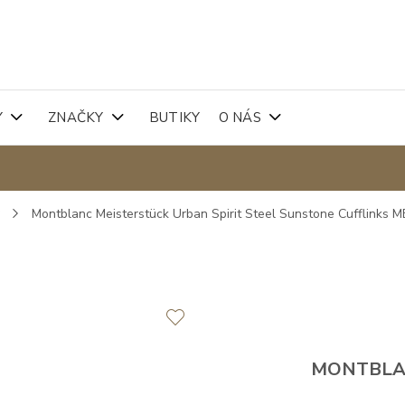
Y
ZNAČKY
BUTIKY
O NÁS
y
Montblanc Meisterstück Urban Spirit Steel Sunstone Cufflinks 
MONTBL