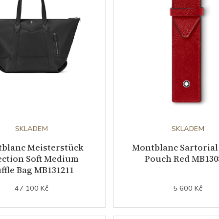
SKLADEM
SKLADEM
blanc Meisterstück
Montblanc Sartorial
ection Soft Medium
Pouch Red MB130
ffle Bag MB131211
47 100 Kč
5 600 Kč