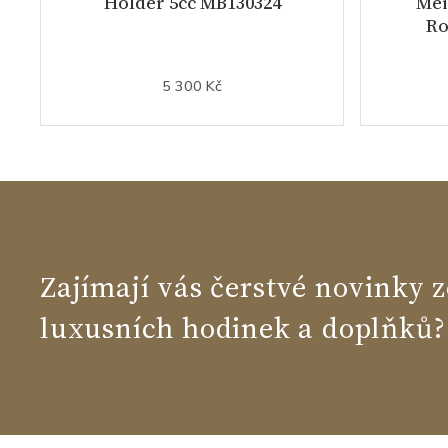
Holder 5cc MB130324
Mei
Ro
5 300 Kč
Zajímají vás čerstvé novinky z
luxusních hodinek a doplňků?