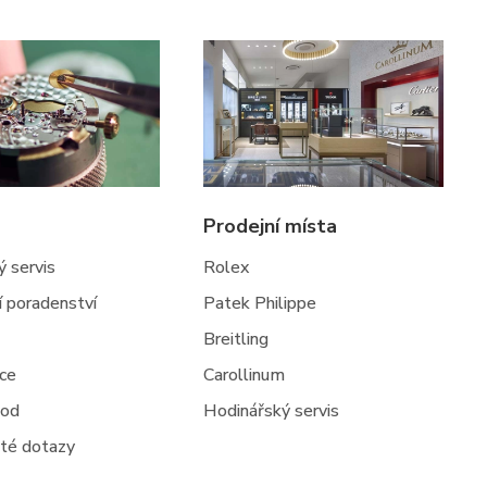
Prodejní místa
 servis
Rolex
ní poradenství
Patek Philippe
Breitling
jce
Carollinum
hod
Hodinářský servis
té dotazy