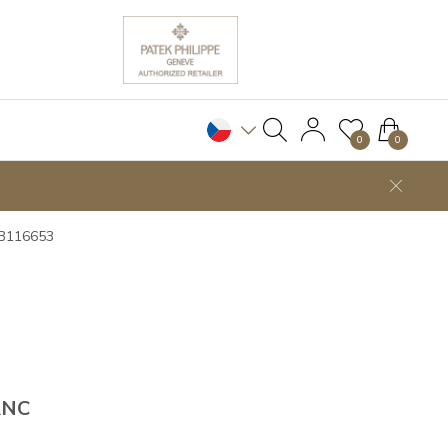
0
0
MB116653
ANC