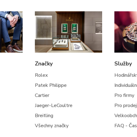
Značky
Služby
Rolex
Hodinářský
Patek Philippe
Individuál
Cartier
Pro firmy
Jaeger-LeCoultre
Pro prode
Breitling
Velkoobc
Všechny značky
FAQ - Čas