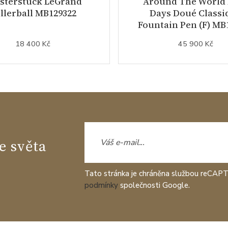
sterstück LeGrand
Around The World 
llerball MB129322
Days Doué Classi
Fountain Pen (F) MB
18 400 Kč
45 900 Kč
e světa
Tato stránka je chráněna službou reCAP
podmínky
společnosti Google.