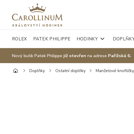
ROLEX
PATEK PHILIPPE
HODINKY
DOPLŇK
Nový butik Patek Philippe
již otevřen
na adrese
Pařížská 6.
Doplňky
Ostatní doplňky
Manžetové knoflíčk