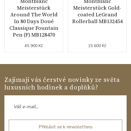
Montblanc
Montblanc
Meisterstück
Meisterstück Gold-
Around The World
coated LeGrand
In 80 Days Doué
Rollerball MB132454
Classique Fountain
Pen (F) MB128470
45 900 Kč
15 600 Kč
Zajímají vás čerstvé novinky ze světa
luxusních hodinek a doplňků?
Přihlásit se k newsletteru