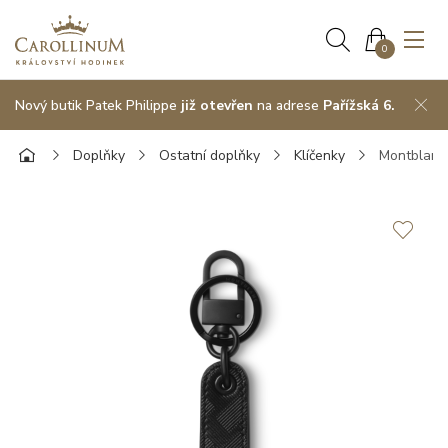
0
Nový butik Patek Philippe
již otevřen
na adrese
Pařížská 6.
Doplňky
Ostatní doplňky
Klíčenky
Montblanc