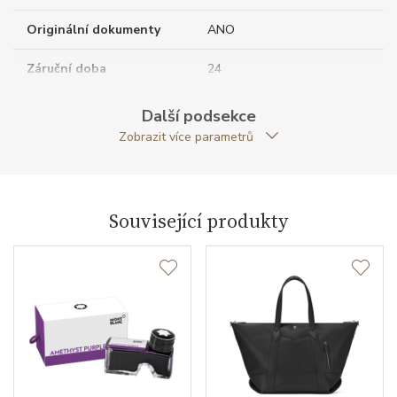
Originální dokumenty
ANO
Záruční doba
24
nepodnikatelé (měsíců)
Další podsekce
Modelová řada
Extreme 2.0
Zobrazit více parametrů
Související produkty