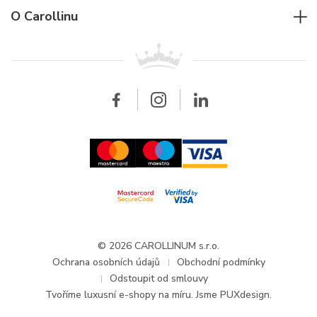
Jaeger-LeCoultre
Rolex
Pro firmy
O Carollinu
Breitling
Patek Philippe
Pro prodejce
Kontakt
Všechny značky
Breitling
Velkoobchod
Velkoobchod
Carollinum
FAQ - Časté dotazy
O společnosti Carollinum
Hodinářský servis
Pracovní příležitosti
GDPR
Aktuality a oznámení
© 2026 CAROLLINUM s.r.o.
Ochrana osobních údajů
Obchodní podmínky
Odstoupit od smlouvy
Tvoříme
luxusní e-shopy na míru
. Jsme PUXdesign.