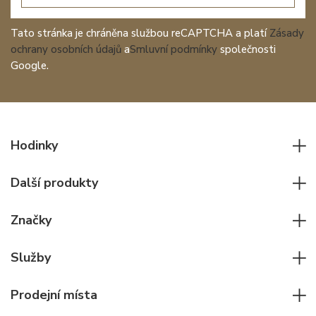
Tato stránka je chráněna službou reCAPTCHA a platí
Zásady
ochrany osobních údajů
a
Smluvní podmínky
společnosti
Google.
Hodinky
Všechny hodinky
Další produkty
Pánské hodinky
Psací potřeby
Dámské hodinky
Značky
Kožené zboží
Elegantní hodinky
Rolex
Ostatní doplňky
Služby
Pilotní hodinky
Patek Philippe
Hodinářský servis
Potápěčské hodinky
Cartier
Prodejní místa
Individuální poradenství