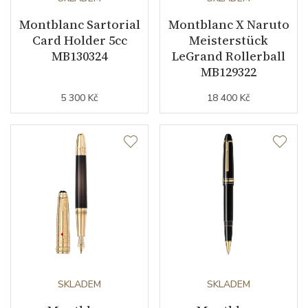
Montblanc Sartorial
Montblanc X Naruto
Card Holder 5cc
Meisterstück
MB130324
LeGrand Rollerball
MB129322
5 300 Kč
18 400 Kč
SKLADEM
SKLADEM