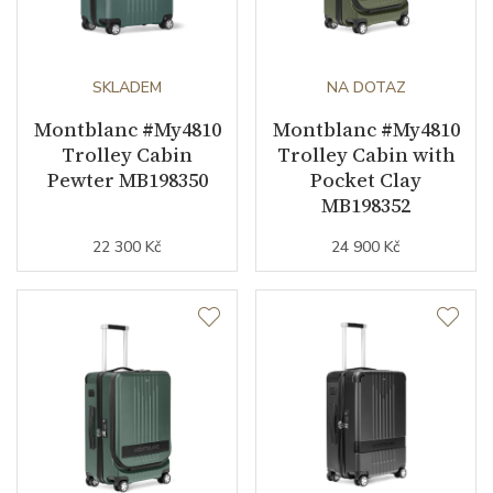
SKLADEM
NA DOTAZ
Montblanc #My4810
Montblanc #My4810
Trolley Cabin
Trolley Cabin with
Pewter MB198350
Pocket Clay
MB198352
22 300 Kč
24 900 Kč