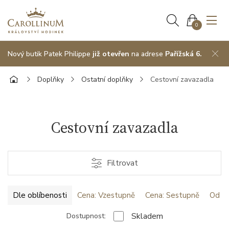
0
Nový butik Patek Philippe
již otevřen
na adrese
Pařížská 6.
Doplňky
Ostatní doplňky
Cestovní zavazadla
Cestovní zavazadla
Filtrovat
Dle oblíbenosti
Cena: Vzestupně
Cena: Sestupně
Od ne
Skladem
Dostupnost: