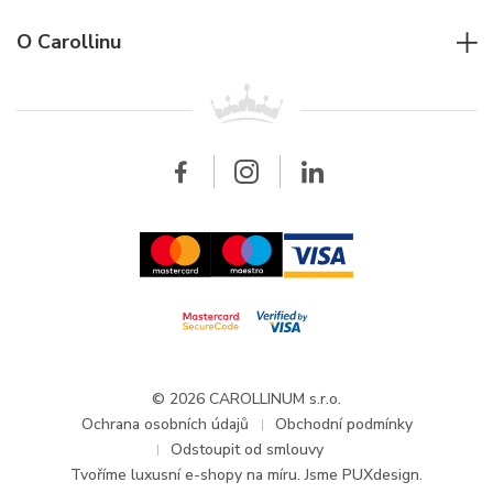
Individuální poradenství
Jaeger-LeCoultre
Rolex
Pro firmy
O Carollinu
Breitling
Patek Philippe
Pro prodejce
Kontakt
Všechny značky
Breitling
Velkoobchod
Velkoobchod
Carollinum
FAQ - Časté dotazy
O společnosti Carollinum
Hodinářský servis
Pracovní příležitosti
GDPR
Aktuality a oznámení
© 2026 CAROLLINUM s.r.o.
Ochrana osobních údajů
Obchodní podmínky
Odstoupit od smlouvy
Tvoříme
luxusní e-shopy na míru
. Jsme PUXdesign.