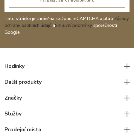
Přihlásit se k newsletteru
Tato stránka je chráněna službou reCAPTCHA a platí
Zásady
ochrany osobních údajů
a
Smluvní podmínky
společnosti
Google.
Hodinky
Všechny hodinky
Další produkty
Pánské hodinky
Psací potřeby
Dámské hodinky
Značky
Kožené zboží
Elegantní hodinky
Rolex
Ostatní doplňky
Služby
Pilotní hodinky
Patek Philippe
Hodinářský servis
Potápěčské hodinky
Cartier
Prodejní místa