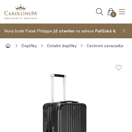
0
Nový butik Patek Philippe
již otevřen
na adrese
Pařížská 6.
Doplňky
Ostatní doplňky
Cestovní zavazadla