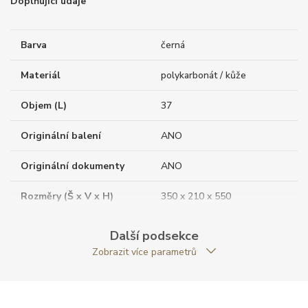
Doplňující údaje
Barva
černá
Materiál
polykarbonát / kůže
Objem (L)
37
Originální balení
ANO
Originální dokumenty
ANO
Rozměry (Š x V x H)
350 x 210 x 550
Váha (g)
4200.00
Další podsekce
Zobrazit více parametrů
Zapínání
zip
Záruční doba
24
nepodnikatelé (měsíců)