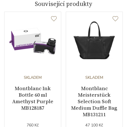
Související produkty
Modelová řada
Montblanc #MY4810
SKLADEM
SKLADEM
Montblanc Ink
Montblanc
Bottle 60 ml
Meisterstück
Amethyst Purple
Selection Soft
MB128187
Medium Duffle Bag
MB131211
760 Kč
47 100 Kč