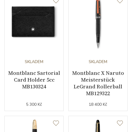
SKLADEM
SKLADEM
Montblanc Sartorial
Montblanc X Naruto
Card Holder 5cc
Meisterstück
MB130324
LeGrand Rollerball
MB129322
5 300 Kč
18 400 Kč