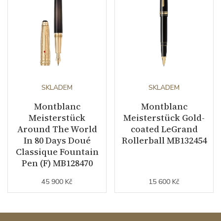
SKLADEM
SKLADEM
Montblanc
Montblanc
Meisterstück
Meisterstück Gold-
Around The World
coated LeGrand
In 80 Days Doué
Rollerball MB132454
Classique Fountain
Pen (F) MB128470
45 900 Kč
15 600 Kč