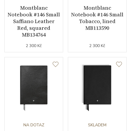
Montblanc
Montblanc
Notebook #146 Small
Notebook #146 Small
Saffiano Leather
Tobacco, lined
Red, squared
MB113590
MB134764
2 300 Kč
2 300 Kč
NA DOTAZ
SKLADEM