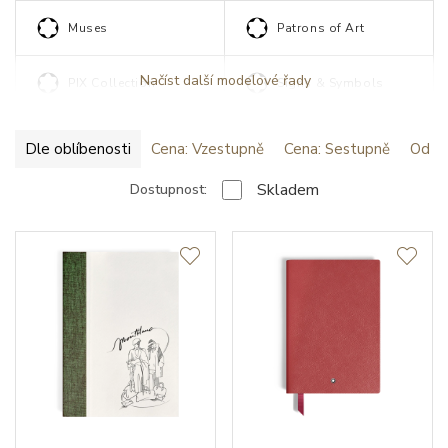
Muses
Patrons of Art
Načíst další modelové řady
PIX Collection
Signs & Symbols
Dle oblíbenosti
Cena: Vzestupně
Cena: Sestupně
Od ne
Skladem
Dostupnost: