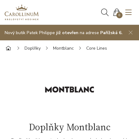
0
Nový butik Patek Philippe
již otevřen
na adrese
Pařížská 6.
Doplňky
Montblanc
Core Lines
Doplňky Montblanc