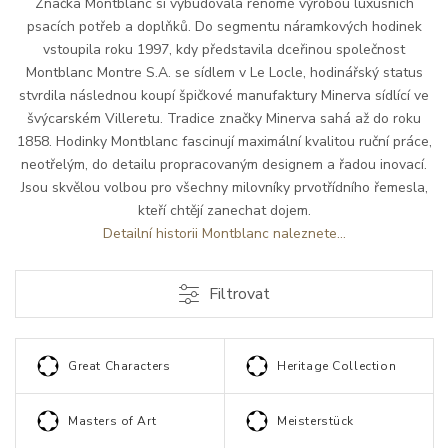
Značka Montblanc si vybudovala renomé výrobou luxusních
psacích potřeb a doplňků. Do segmentu náramkových hodinek
vstoupila roku 1997, kdy představila dceřinou společnost
Montblanc Montre S.A. se sídlem v Le Locle, hodinářský status
stvrdila následnou koupí špičkové manufaktury Minerva sídlící ve
švýcarském Villeretu. Tradice značky Minerva sahá až do roku
1858. Hodinky Montblanc fascinují maximální kvalitou ruční práce,
neotřelým, do detailu propracovaným designem a řadou inovací.
Jsou skvělou volbou pro všechny milovníky prvotřídního řemesla,
kteří chtějí zanechat dojem.
Detailní historii Montblanc naleznete...
Filtrovat
Great Characters
Heritage Collection
Masters of Art
Meisterstück