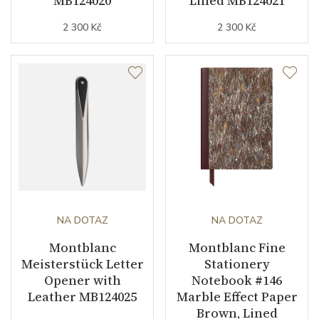
MB124020
Lined MB124021
2 300 Kč
2 300 Kč
NA DOTAZ
NA DOTAZ
Montblanc
Montblanc Fine
Meisterstück Letter
Stationery
Opener with
Notebook #146
Leather MB124025
Marble Effect Paper
Brown, Lined