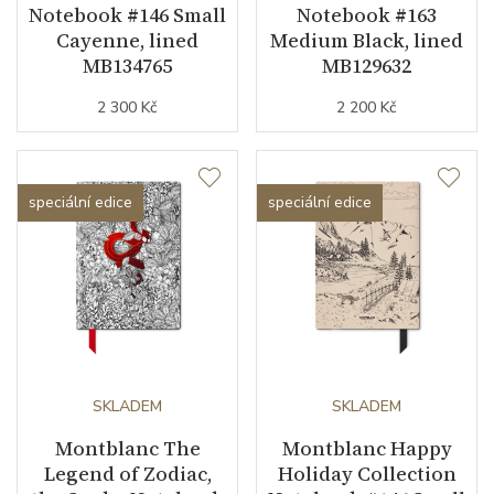
Notebook #146 Small
Notebook #163
Cayenne, lined
Medium Black, lined
MB134765
MB129632
2 300 Kč
2 200 Kč
speciální edice
speciální edice
SKLADEM
SKLADEM
Montblanc The
Montblanc Happy
Legend of Zodiac,
Holiday Collection