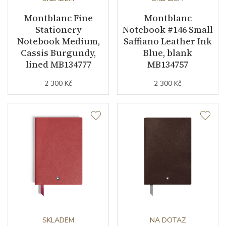
Montblanc Fine
Montblanc
Stationery
Notebook #146 Small
Notebook Medium,
Saffiano Leather Ink
Cassis Burgundy,
Blue, blank
lined MB134777
MB134757
2 300 Kč
2 300 Kč
SKLADEM
NA DOTAZ