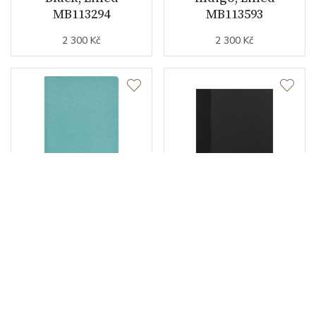
MB113294
MB113593
2 300 Kč
2 300 Kč
NA DOTAZ
SKLADEM
Montblanc Sta
Montblanc 2 Fine
Notebook#145 Mint
Stationery
Lined MB114972
Notebooks #146
Slim, Black, Lined