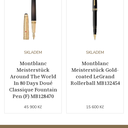
SKLADEM
SKLADEM
Montblanc
Montblanc
Meisterstück
Meisterstück Gold-
Around The World
coated LeGrand
In 80 Days Doué
Rollerball MB132454
Classique Fountain
Pen (F) MB128470
45 900 Kč
15 600 Kč