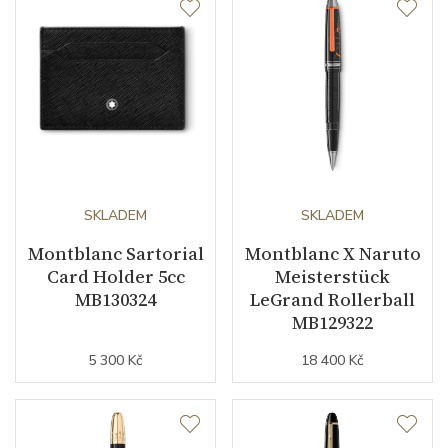
SKLADEM
SKLADEM
Montblanc Sartorial
Montblanc X Naruto
Card Holder 5cc
Meisterstück
MB130324
LeGrand Rollerball
MB129322
5 300 Kč
18 400 Kč