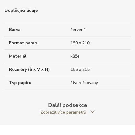
Doplňující údaje
Barva
červená
Formát papíru
150 x 210
Materiál
kůže
Rozměry (Š x V x H)
155 x 215
Typ papíru
čtverečkovaný
Váha (g)
460.00
Další podsekce
Modelová řada
Core Lines
Zobrazit více parametrů