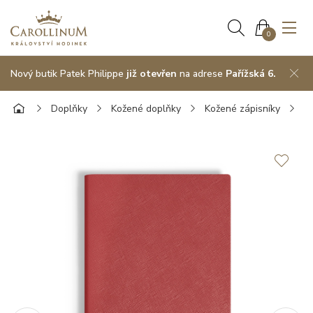
0
Nový butik Patek Philippe
již otevřen
na adrese
Pařížská 6.
Doplňky
Kožené doplňky
Kožené zápisníky
M