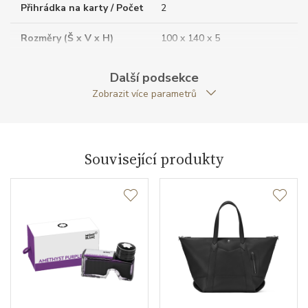
Přihrádka na karty / Počet
2
Rozměry (Š x V x H)
100 x 140 x 5
Váha (g)
76.00
Další podsekce
Zobrazit více parametrů
Záruční doba
24
nepodnikatelé (měsíců)
Modelová řada
Montblanc Sartorial
Související produkty