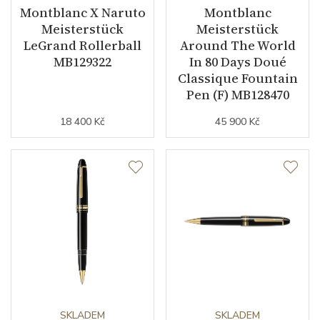
Montblanc X Naruto
Montblanc
Meisterstück
Meisterstück
LeGrand Rollerball
Around The World
MB129322
In 80 Days Doué
Classique Fountain
Pen (F) MB128470
18 400 Kč
45 900 Kč
SKLADEM
SKLADEM