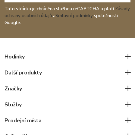
Tato stránka je chráněna službou reCAPTCHA a platí
Zásady
ochrany osobních údajů
a
Smluvní podmínky
společnosti
Google.
Hodinky
Všechny hodinky
Další produkty
Pánské hodinky
Psací potřeby
Dámské hodinky
Značky
Kožené zboží
Elegantní hodinky
Rolex
Ostatní doplňky
Služby
Pilotní hodinky
Patek Philippe
Hodinářský servis
Potápěčské hodinky
Cartier
Prodejní místa
Individuální poradenství
Jaeger-LeCoultre
Rolex