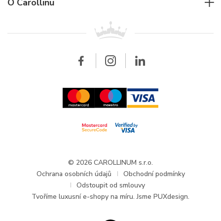
Pro firmy
O Carollinu
Breitling
Patek Philippe
Pro prodejce
Kontakt
Všechny značky
Breitling
Velkoobchod
Velkoobchod
Carollinum
FAQ - Časté dotazy
O společnosti Carollinum
Hodinářský servis
Pracovní příležitosti
GDPR
Aktuality a oznámení
© 2026 CAROLLINUM s.r.o.
Ochrana osobních údajů
Obchodní podmínky
Odstoupit od smlouvy
Tvoříme
luxusní e-shopy na míru
. Jsme PUXdesign.