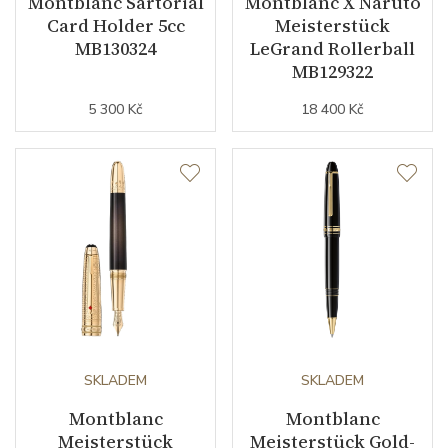
Montblanc Sartorial
Montblanc X Naruto
Card Holder 5cc
Meisterstück
MB130324
LeGrand Rollerball
MB129322
5 300 Kč
18 400 Kč
SKLADEM
SKLADEM
Montblanc
Montblanc
Meisterstück
Meisterstück Gold-