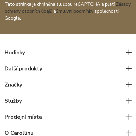
Tato stránka je chráněna službou reCAPTCHA a platí
Zásady
ochrany osobních údajů
a
Smluvní podmínky
společnosti
Google.
Hodinky
Všechny hodinky
Další produkty
Pánské hodinky
Psací potřeby
Dámské hodinky
Značky
Kožené zboží
Elegantní hodinky
Rolex
Ostatní doplňky
Služby
Pilotní hodinky
Patek Philippe
Hodinářský servis
Potápěčské hodinky
Cartier
Prodejní místa
Individuální poradenství
Jaeger-LeCoultre
Rolex
Pro firmy
O Carollinu