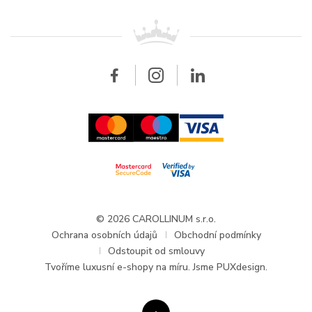
Breitling
Patek Philippe
Pro prodejce
Kontakt
Všechny značky
Breitling
Velkoobchod
Velkoobchod
Carollinum
FAQ - Časté dotazy
O společnosti Carollinum
Hodinářský servis
Pracovní příležitosti
GDPR
Aktuality a oznámení
© 2026 CAROLLINUM s.r.o.
Ochrana osobních údajů
Obchodní podmínky
Odstoupit od smlouvy
Tvoříme
luxusní e-shopy na míru
. Jsme PUXdesign.