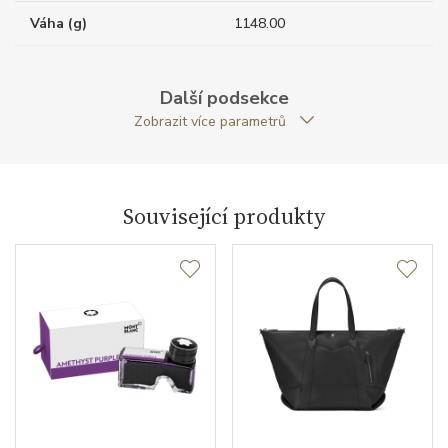
Váha (g)
1148.00
Zapínání
kovový zip
Další podsekce
Modelová řada
Montblanc Sartorial
Zobrazit více parametrů
Související produkty