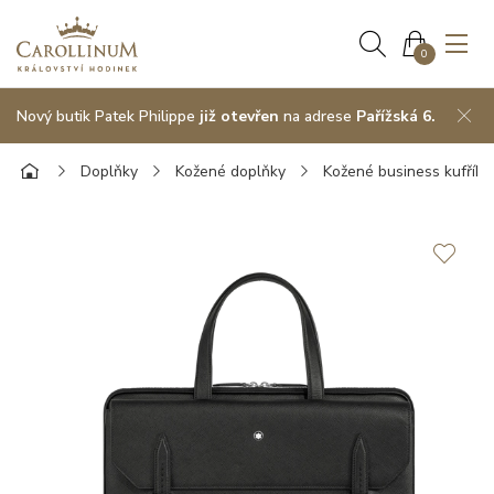
0
Nový butik Patek Philippe
již otevřen
na adrese
Pařížská 6.
Doplňky
Kožené doplňky
Kožené business kufříky