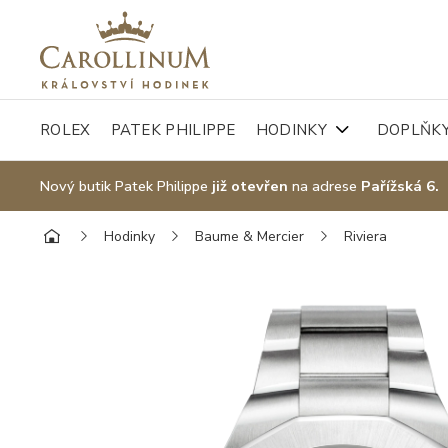
ROLEX
PATEK PHILIPPE
HODINKY
DOPLŇK
Nový butik Patek Philippe
již otevřen
na adrese
Pařížská 6.
Hodinky
Baume & Mercier
Riviera