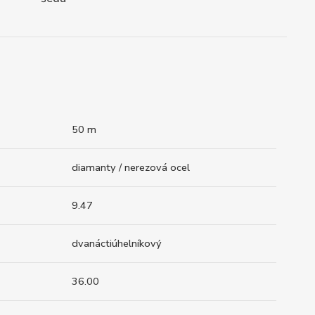
50 m
diamanty / nerezová ocel
9.47
dvanáctiúhelníkový
36.00