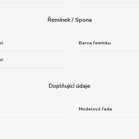
Řemínek / Spona
el
Barva řemínku
el
Doplňující údaje
Modelová řada