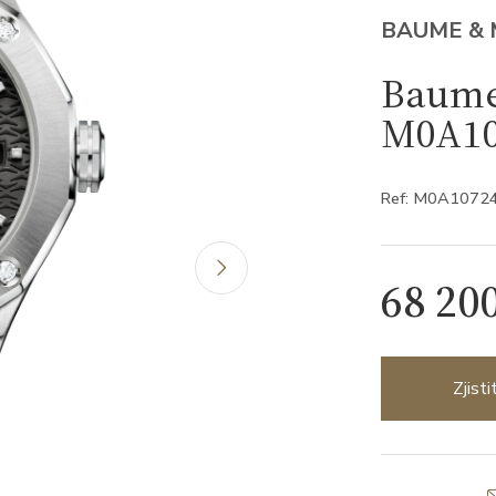
BAUME & 
Baume 
M0A10
Ref: M0A1072
68 20
Zjist