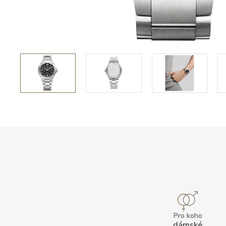
Pro koho
dámské