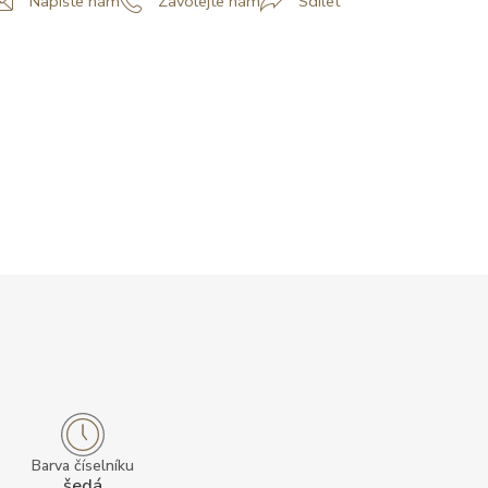
Napište nám
Zavolejte nám
Sdílet
Barva číselníku
šedá