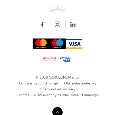
Pro prodejce
Kontakt
Barva řemínku
modrá
Všechny značky
Breitling
Velkoobchod
Velkoobchod
Carollinum
Materiál spony
nerezová ocel / PVD
FAQ - Časté dotazy
O společnosti Carollinum
Hodinářský servis
Pracovní příležitosti
Doplňující údaje
GDPR
Aktuality a oznámení
Modelová řada
Baume
© 2026 CAROLLINUM s.r.o.
Ochrana osobních údajů
Obchodní podmínky
Odstoupit od smlouvy
Tvoříme
luxusní e-shopy na míru
. Jsme PUXdesign.