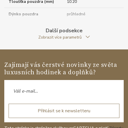
Tloušťka pouzdra (mm)
10.20
Dýnko pouzdra
průhledné
Tvar pouzdra
kulatý
Další podsekce
Zobrazit více parametrů
Průměr pouzdra (mm)
42.00
Strojek
Zajímají vás čerstvé novinky ze světa
luxusních hodinek a doplňků?
Typ strojku
BM11200 Baume & Mercier
Rezerva chodu strojku
38
Kalibr strojku
automatický nátah
Přihlásit se k newsletteru
Kameny strojku
26
Kyvy strojku
28800