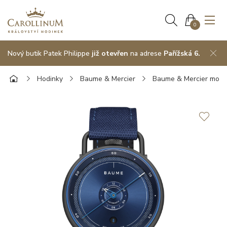
0
Nový butik Patek Philippe
již otevřen
na adrese
Pařížská 6.
Hodinky
Baume & Mercier
Baume & Mercier model