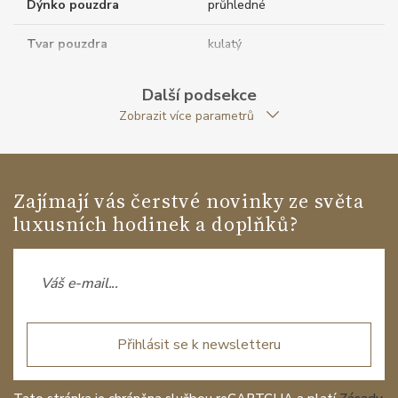
Dýnko pouzdra
průhledné
Tvar pouzdra
kulatý
Průměr pouzdra (mm)
42.00
Další podsekce
Zobrazit více parametrů
Strojek
Zajímají vás čerstvé novinky ze světa
Rezerva chodu strojku
38
luxusních hodinek a doplňků?
Kalibr strojku
automatický nátah
Kameny strojku
26
Kyvy strojku
28800
Přihlásit se k newsletteru
Funkce