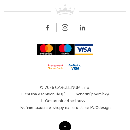
Pro prodejce
Kontakt
Všechny značky
Breitling
Doplňující údaje
Velkoobchod
Velkoobchod
Carollinum
FAQ - Časté dotazy
O společnosti Carollinum
Hodinářský servis
Počet ks Limitované edice
250
Pracovní příležitosti
GDPR
Záruční doba
24
nepodnikatelé (měsíců)
Aktuality a oznámení
Modelová řada
Baume
© 2026 CAROLLINUM s.r.o.
Ochrana osobních údajů
Obchodní podmínky
Odstoupit od smlouvy
Tvoříme
luxusní e-shopy na míru
. Jsme PUXdesign.