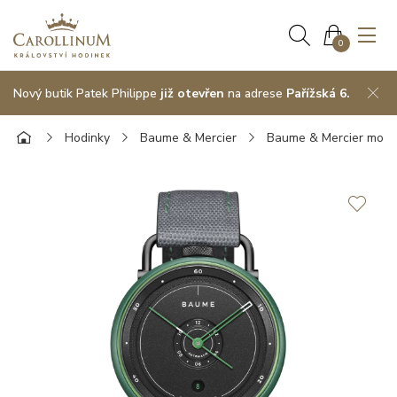
0
Nový butik Patek Philippe
již otevřen
na adrese
Pařížská 6.
Hodinky
Baume & Mercier
Baume & Mercier model