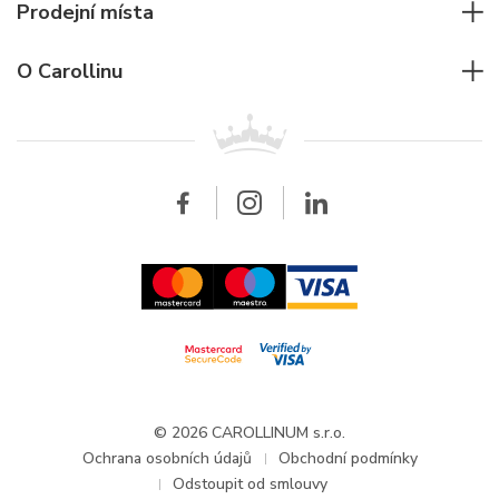
Potápěčské hodinky
Cartier
Prodejní místa
Individuální poradenství
Jaeger-LeCoultre
Rolex
Pro firmy
O Carollinu
Breitling
Patek Philippe
Pro prodejce
Kontakt
Všechny značky
Breitling
Velkoobchod
Velkoobchod
Carollinum
FAQ - Časté dotazy
O společnosti Carollinum
Hodinářský servis
Pracovní příležitosti
GDPR
Aktuality a oznámení
© 2026 CAROLLINUM s.r.o.
Ochrana osobních údajů
Obchodní podmínky
Odstoupit od smlouvy