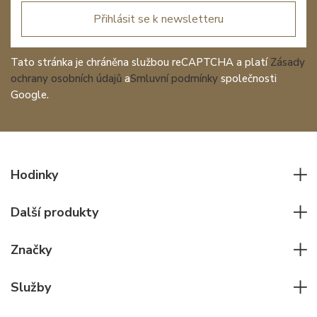
Přihlásit se k newsletteru
Tato stránka je chráněna službou reCAPTCHA a platí
Zásady
ochrany osobních údajů
a
Smluvní podmínky
společnosti
Google.
Hodinky
Všechny hodinky
Další produkty
Pánské hodinky
Psací potřeby
Dámské hodinky
Značky
Kožené zboží
Elegantní hodinky
Rolex
Ostatní doplňky
Služby
Pilotní hodinky
Patek Philippe
Hodinářský servis