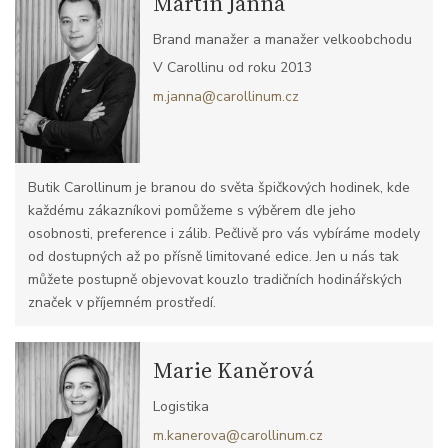
Martin Janna
Brand manažer a manažer velkoobchodu
V Carollinu od roku 2013
m.janna@carollinum.cz
Butik Carollinum je branou do světa špičkových hodinek, kde
každému zákazníkovi pomůžeme s výběrem dle jeho
osobnosti, preference i zálib. Pečlivě pro vás vybíráme modely
od dostupných až po přísně limitované edice. Jen u nás tak
můžete postupně objevovat kouzlo tradičních hodinářských
značek v příjemném prostředí.
Marie Kaněrová
Logistika
m.kanerova@carollinum.cz