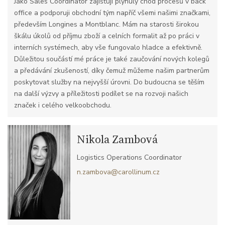
Jako Sales Coordinator zajišťuji plynulý chod procesů v back
office a podporuji obchodní tým napříč všemi našimi značkami,
především Longines a Montblanc. Mám na starosti širokou
škálu úkolů od příjmu zboží a celních formalit až po práci v
interních systémech, aby vše fungovalo hladce a efektivně.
Důležitou součástí mé práce je také zaučování nových kolegů
a předávání zkušeností, díky čemuž můžeme našim partnerům
poskytovat služby na nejvyšší úrovni. Do budoucna se těším
na další výzvy a příležitosti podílet se na rozvoji našich
značek i celého velkoobchodu.
Nikola Zambová
Logistics Operations Coordinator
n.zambova@carollinum.cz