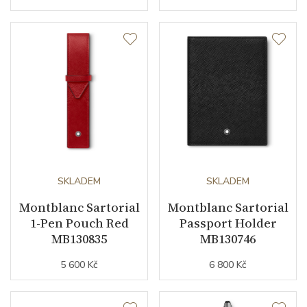
Datumovka
ANO
Sekundová ručka
ANO
Ukazatel rezervy chodu
ANO
Číselník
Barva číselníku
černá
SKLADEM
SKLADEM
Montblanc Sartorial
Montblanc Sartorial
Indexy číselníku
arabské číslice
1-Pen Pouch Red
Passport Holder
MB130835
MB130746
Řemínek / Spona
5 600 Kč
6 800 Kč
Materiál řemínku
kůže z aligátora