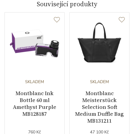
Související produkty
Průměr pouzdra (mm)
40.00
Strojek
Typ strojku
MB 2406 Montblanc
Rezerva chodu strojku
42
Kalibr strojku
automatický nátah
Kameny strojku
SKLADEM
21
SKLADEM
Montblanc Ink
Montblanc
Počet komponentů strojku
89
Bottle 60 ml
Meisterstück
Amethyst Purple
Selection Soft
Kyvy strojku
28800
MB128187
Medium Duffle Bag
MB131211
Funkce
760 Kč
47 100 Kč