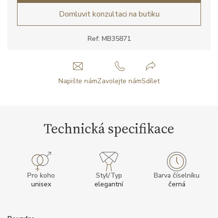
Domluvit konzultaci na butiku
Ref: MB35871
Napište nám
Zavolejte nám
Sdílet
Technická specifikace
Pro koho
Styl/Typ
Barva číselníku
unisex
elegantní
černá