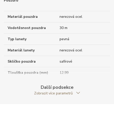
Pouzdro
Materiál pouzdra
nerezová ocel
Vodotěsnost pouzdra
30 m
Typ lunety
pevná
Materiál lunety
nerezová ocel
Sklíčko pouzdra
safírové
Tloušťka pouzdra (mm)
12.99
Dýnko pouzdra
neprůhledné
Další podsekce
Zobrazit více parametrů
Tvar pouzdra
kulatý
Materiál korunky
nerezová ocel