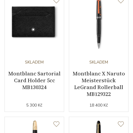
Barva řemínku
černá
Materiál spony
nerezová ocel
Doplňující údaje
Váha (g)
86.00
SKLADEM
SKLADEM
Modelová řada
Star Traditional
Montblanc Sartorial
Montblanc X Naruto
Card Holder 5cc
Meisterstück
MB130324
LeGrand Rollerball
MB129322
5 300 Kč
18 400 Kč