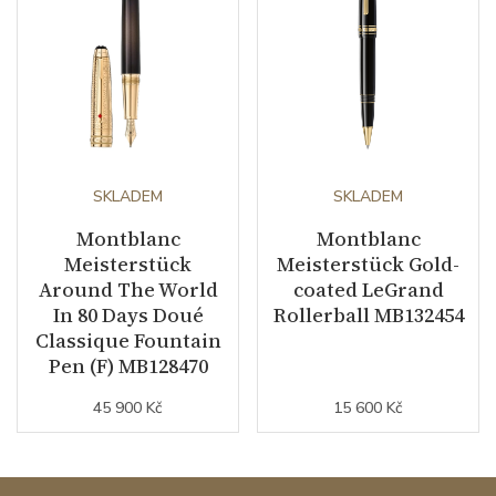
SKLADEM
SKLADEM
Montblanc
Montblanc
Meisterstück
Meisterstück Gold-
Around The World
coated LeGrand
In 80 Days Doué
Rollerball MB132454
Classique Fountain
Pen (F) MB128470
45 900 Kč
15 600 Kč