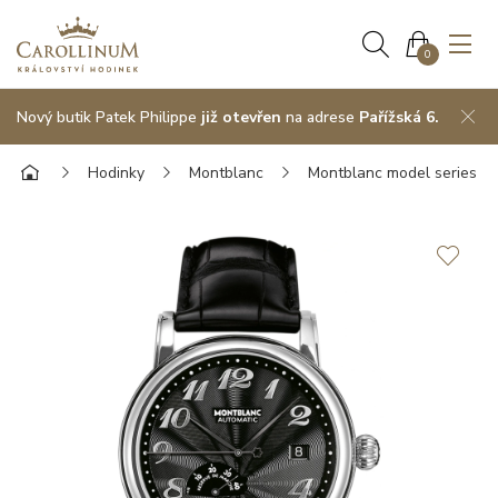
0
Nový butik Patek Philippe
již otevřen
na adrese
Pařížská 6.
Hodinky
Montblanc
Montblanc model series