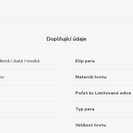
Doplňující údaje
říbrná / zlatá / modrá
Klip pera
kov
Materiál hrotu
Počet ks Limitované edice
Typ pera
Velikost hrotu