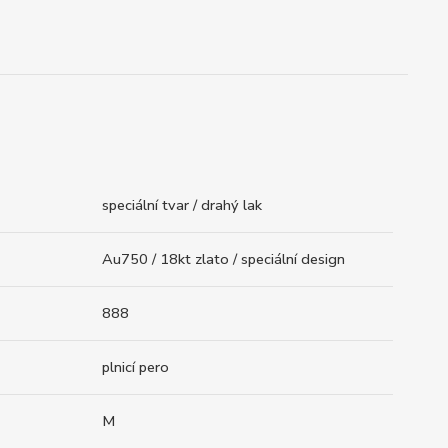
speciální tvar / drahý lak
Au750 / 18kt zlato / speciální design
888
plnicí pero
M