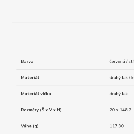
Barva
červená / st
Materiál
drahý lak / 
Materiál víčka
drahý lak
Rozměry (Š x V x H)
20 x 148,2
Váha (g)
117.30