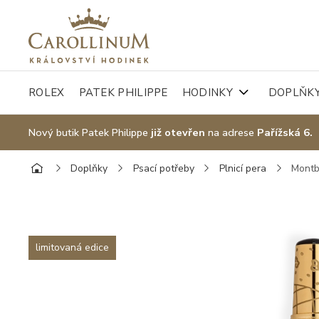
ROLEX
PATEK PHILIPPE
HODINKY
DOPLŇK
Nový butik Patek Philippe
již otevřen
na adrese
Pařížská 6.
Doplňky
Psací potřeby
Plnicí pera
Montb
limitovaná edice