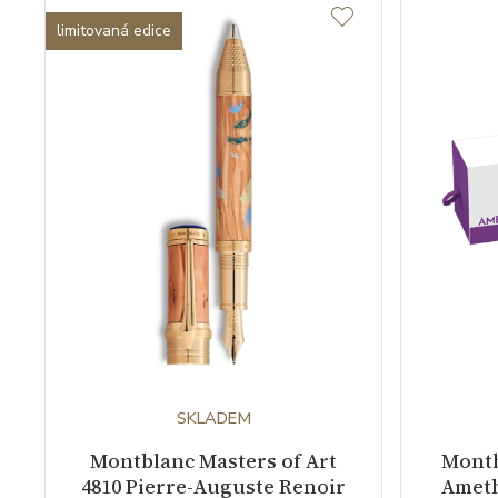
limitovaná edice
SKLADEM
Montblanc Masters of Art
Montb
4810 Pierre-Auguste Renoir
Ameth