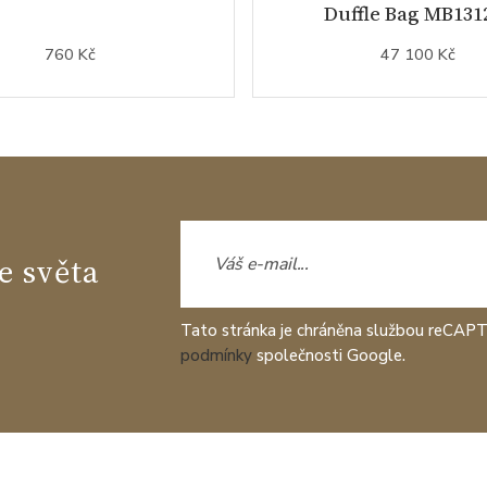
Duffle Bag MB131
760 Kč
47 100 Kč
e světa
Tato stránka je chráněna službou reCAP
podmínky
společnosti Google.