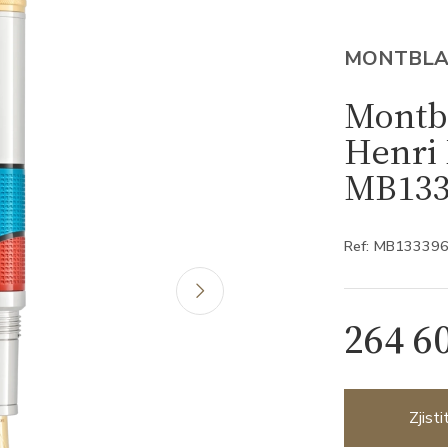
MONTBL
Montbl
Henri 
MB133
Ref: MB13339
264 6
Zjist