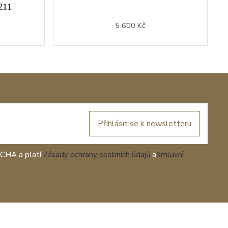
211
5 600 Kč
Přihlásit se k newsletteru
TCHA a platí
Zásady ochrany osobních údajů
a
Smluvní