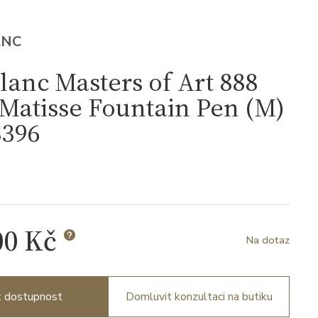
ANC
anc Masters of Art 888
Matisse Fountain Pen (M)
396
6
00 Kč
Na dotaz
it dostupnost
Domluvit konzultaci na butiku