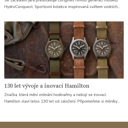
Se začátkem jara představuje Longines novou generaci modelu
HydroConquest. Sportovní kolekce inspirovaná světem vodních
aktivit navazuje na řadu Conquest, která dlouhodobě staví na
jednoduchém principu – jde o hodinky pro každodenní nošení bez
kompromisů.
130 let vývoje a inovací Hamilton
Značka, která mění vnímání hodinařiny a nebojí se inovací.
Hamilton slaví letos 130 let od založení. Připomeňme si milníky
této americko-švýcarské firmy, jejíž popularita stále stoupá.