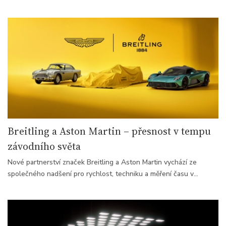
modely, které nadchnou jak milovníky sportu, tak komplikací. Již
nyní je koupíte v našem monobrandovém butiku na adrese
Pařížská 1.
Breitling a Aston Martin – přesnost v tempu
závodního světa
Nové partnerství značek Breitling a Aston Martin vychází ze
společného nadšení pro rychlost, techniku a měření času v
prostředí, kde rozhodují zlomky vteřiny. Spojení s týmem Aston
Martin Aramco Formula One™ Team tak navazuje na dlouhé
dědictví obou značek a symbolicky jej zahajuje limitovaný model
Navitimer B01 Chronograph 43 Aston Martin Aramco Formula