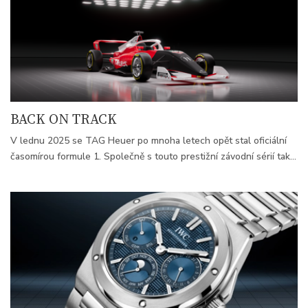
One™ Team v počtu 1959 kusů.
BACK ON TRACK
V lednu 2025 se TAG Heuer po mnoha letech opět stal oficiální
časomírou formule 1. Společně s touto prestižní závodní sérií tak
oslaví jejípětasedmdesátiny. Partnerství je pro manufakturu
příležitostí být na očích tak jako nikdy předtím, především však
znamená možnostprezentovat um hodinářů z La Chaux-de-Fonds.
TAG Heuer ale není jedinou hodinářskou značkou, která
zanechala otisk v historii Grand Prix.