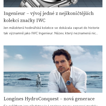
Ingenieur – vývoj jedné z nejikoničtějších
kolekcí značky IWC
Jen málokterá hodinářská kolekce se dokázala zapsat do historie
tak významně jako IWC Ingenieur. Název, který neznamená nic
jiného než „inženýr“, dokonale vystihuje podstatu těchto hodinek
– od počátku je totiž charakterizuje technická preciznost, odolnost
a funkční elegance. Ingenieur dokazuje, že hodinky nemusí být jen
měřičem času, ale i promyšleným nástrojem a designovým kusem,
který odráží ducha své doby.
Longines HydroConquest – nová generace