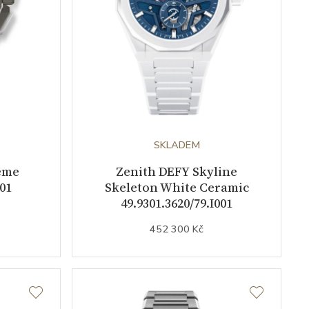
SKLADEM
eme
Zenith DEFY Skyline
001
Skeleton White Ceramic
49.9301.3620/79.I001
452 300 Kč