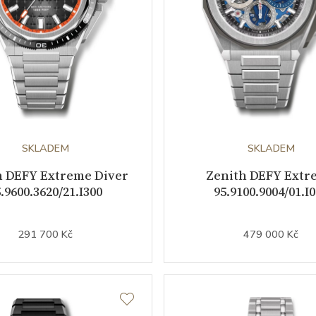
SKLADEM
SKLADEM
h DEFY Extreme Diver
Zenith DEFY Extr
.9600.3620/21.I300
95.9100.9004/01.I
291 700 Kč
479 000 Kč