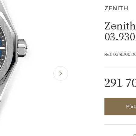
ZENITH
Zenith
03.930
Ref: 03.9300.3
291 7
Přid