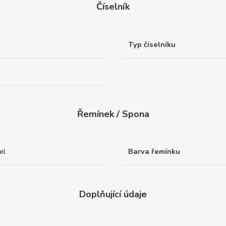
Číselník
Typ číselníku
Řemínek / Spona
el
Barva řemínku
Doplňující údaje