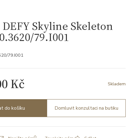
 DEFY Skyline Skeleton
0.3620/79.I001
620/79.I001
00 Kč
Skladem
at do košíku
Domluvit konzultaci na butiku