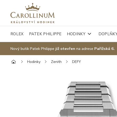
ROLEX
PATEK PHILIPPE
HODINKY
DOPLŇK
Nový butik Patek Philippe
již otevřen
na adrese
Pařížská 6.
Hodinky
Zenith
DEFY