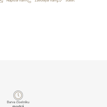
Napište nám
Zavolejte nám
Sdílet
Barva číselníku
modrá