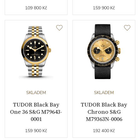
109 800 Kč
159 900 Kč
Doplňující údaje
Záruční doba
60
nepodnikatelé (měsíců)
Modelová řada
Black Bay
SKLADEM
SKLADEM
TUDOR Black Bay
TUDOR Black Bay
One 36 S&G M79643-
Chrono S&G
0001
M79363N-0006
159 900 Kč
192 400 Kč