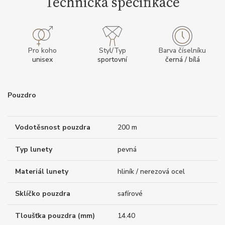
Technická specifikace
Pro koho
Styl/Typ
Barva číselníku
unisex
sportovní
černá / bílá
Pouzdro
Vodotěsnost pouzdra
200 m
Typ lunety
pevná
Materiál lunety
hliník / nerezová ocel
Sklíčko pouzdra
safírové
Tloušťka pouzdra (mm)
14.40