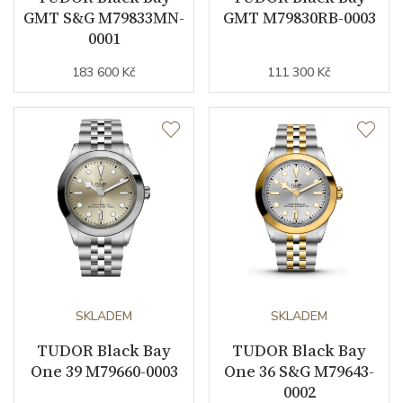
GMT S&G M79833MN-
GMT M79830RB-0003
0001
Barva číselníku
černá / bílá
183 600 Kč
111 300 Kč
Indexy číselníku
tečky/body
Řemínek / Spona
Materiál řemínku
nerezová ocel
Barva řemínku
ocelový tah
Materiál spony
nerezová ocel
SKLADEM
SKLADEM
Technické detaily
TUDOR Black Bay
TUDOR Black Bay
One 39 M79660-0003
One 36 S&G M79643-
Doplňující specifikace
tachymetrická stupnice
0002