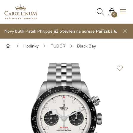
0
Nový butik Patek Philippe
již otevřen
na adrese
Pařížská 6.
Hodinky
TUDOR
Black Bay