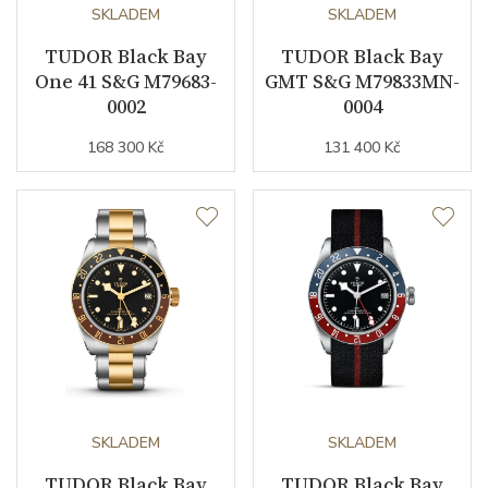
Rezerva chodu strojku
SKLADEM
70
SKLADEM
TUDOR Black Bay
TUDOR Black Bay
Kalibr strojku
automatický nátah
One 41 S&G M79683-
GMT S&G M79833MN-
0002
0004
Kameny strojku
41
168 300 Kč
131 400 Kč
Kyvy strojku
28800
Funkce
Datumovka
ANO
Sekundová ručka
ANO
Chronograf
ANO
SKLADEM
SKLADEM
Číselník
TUDOR Black Bay
TUDOR Black Bay