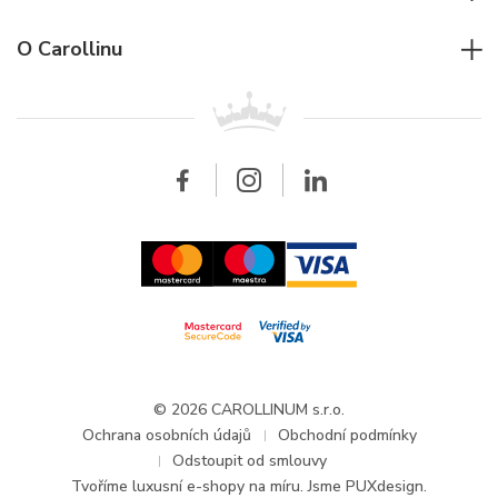
Individuální poradenství
Jaeger-LeCoultre
Rolex
Pro firmy
O Carollinu
Breitling
Patek Philippe
Pro prodejce
Kontakt
Všechny značky
Breitling
Velkoobchod
Velkoobchod
Carollinum
FAQ - Časté dotazy
O společnosti Carollinum
Hodinářský servis
Pracovní příležitosti
GDPR
Aktuality a oznámení
© 2026 CAROLLINUM s.r.o.
Ochrana osobních údajů
Obchodní podmínky
Odstoupit od smlouvy
Tvoříme
luxusní e-shopy na míru
. Jsme PUXdesign.