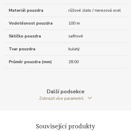
Materiál pouzdra
růžové zlato / nerezová ocel
Vodotěsnost pouzdra
100 m
Sklíčko pouzdra
safírové
Tvar pouzdra
kulatý
Průměr pouzdra (mm)
28.00
Strojek
Další podsekce
Zobrazit více parametrů
Rezerva chodu strojku
38
Kalibr strojku
automatický nátah
Související produkty
Funkce