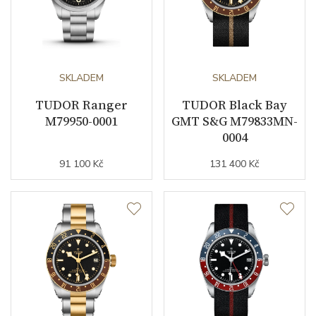
SKLADEM
SKLADEM
TUDOR Ranger
TUDOR Black Bay
M79950-0001
GMT S&G M79833MN-
0004
91 100 Kč
131 400 Kč