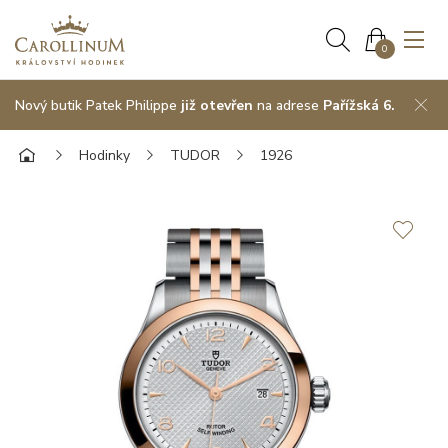
0
Nový butik Patek Philippe
již otevřen
na adrese
Pařížská 6.
Hodinky
TUDOR
1926