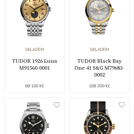
Barva řemínku
černá
Doplňující údaje
Záruční doba
60
nepodnikatelé (měsíců)
SKLADEM
SKLADEM
Modelová řada
1926
TUDOR 1926 Luna
TUDOR Black Bay
M91560-0001
One 41 S&G M79683-
0002
68 100 Kč
168 300 Kč