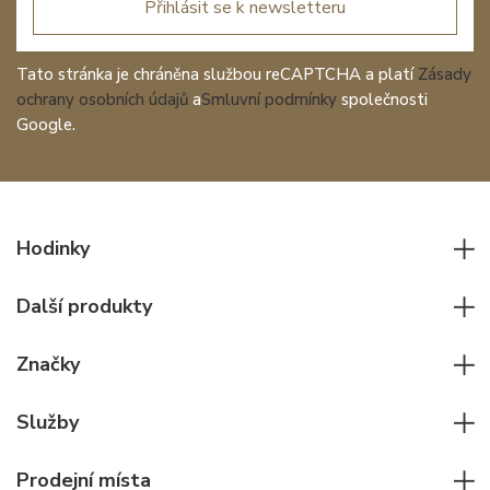
Přihlásit se k newsletteru
Tato stránka je chráněna službou reCAPTCHA a platí
Zásady
ochrany osobních údajů
a
Smluvní podmínky
společnosti
Google.
Hodinky
Všechny hodinky
Další produkty
Pánské hodinky
Psací potřeby
Dámské hodinky
Značky
Kožené zboží
Elegantní hodinky
Rolex
Ostatní doplňky
Služby
Pilotní hodinky
Patek Philippe
Hodinářský servis
Potápěčské hodinky
Cartier
Prodejní místa