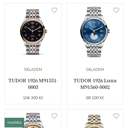
Datumovka
NE
Sekundová ručka
ANO
Číselník
Barva číselníku
bílá
SKLADEM
SKLADEM
TUDOR 1926 M91551-
TUDOR 1926 Luna
Indexy číselníku
kombinace indexů
0003
M91560-0002
104 300 Kč
68 100 Kč
Řemínek / Spona
Materiál řemínku
růžové zlato / nerezová ocel
novinka